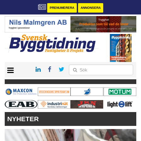
PRENUMERERA
ANNONSERA
START
PRENUMERERA
VÅRA ANDRA MAGASIN
ANNONSERA
KONTAKT
NYHETER