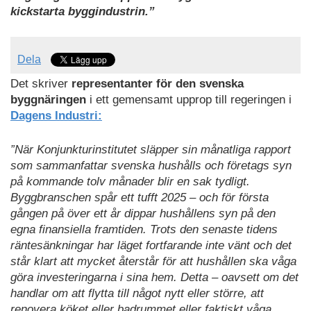
kickstarta byggindustrin.”
Dela
Det skriver
representanter för den svenska
byggnäringen
i ett gemensamt upprop till regeringen i
Dagens Industri:
”När Konjunkturinstitutet släpper sin månatliga rapport
som sammanfattar svenska hushålls och företags syn
på kommande tolv månader blir en sak tydligt.
Byggbranschen spår ett tufft 2025 – och för första
gången på över ett år dippar hushållens syn på den
egna finansiella framtiden. Trots den senaste tidens
räntesänkningar har läget fortfarande inte vänt och det
står klart att mycket återstår för att hushållen ska våga
göra investeringarna i sina hem. Detta – oavsett om det
handlar om att flytta till något nytt eller större, att
renovera köket eller badrummet eller faktiskt våga