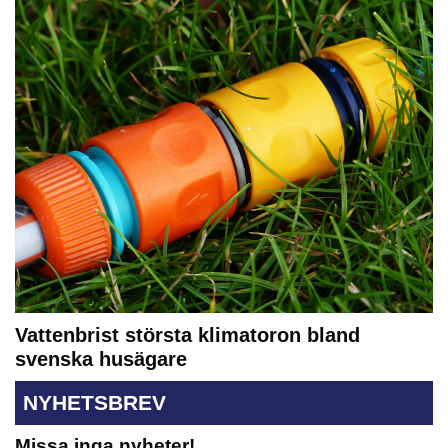
Vattenbrist största klimatoron bland
svenska husägare
NYHETSBREV
Missa inga nyheter!