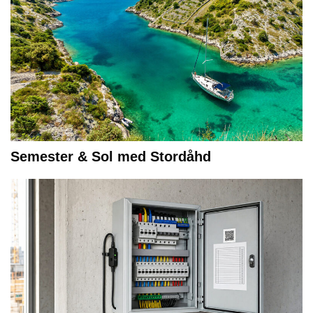
Semester & Sol med Stordåhd