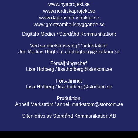
www.nyaprojekt.se
www.nordiskaprojekt.se
www.dagensinfrastruktur.se
www.grontsamhallsbyggande.se
Digitala Medier / Stordåhd Kommunikation:
Verksamhetsansvarig/Chefredaktör:
Jon Mattias Högberg /
jmhogberg@storkom.se
Försäljningschef:
Lisa Hofberg /
lisa.hofberg@storkom.se
Försäljning:
Lisa Hofberg /
lisa.hofberg@storkom.se
Produktion:
Anneli Markström /
anneli.markstrom@storkom.se
Siten drivs av Stordåhd Kommunikation AB