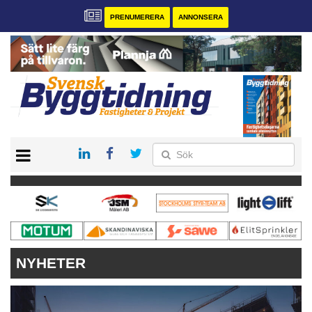
PRENUMERERA
ANNONSERA
START
PRENUMERERA
VÅRA ANDRA MAGASIN
ANNONSERA
KONTAKT
NYHETER