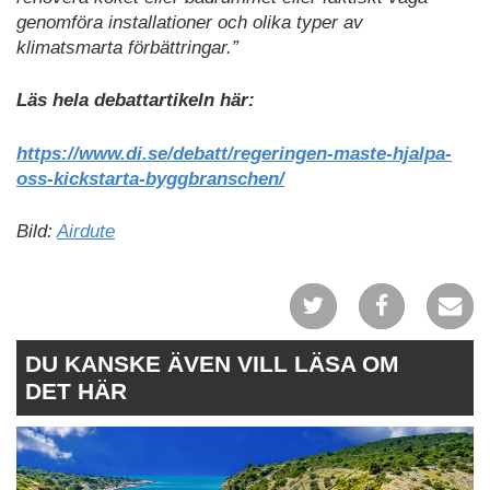
genomföra installationer och olika typer av
klimatsmarta förbättringar.”
Läs hela debattartikeln här:
https://www.di.se/debatt/regeringen-maste-hjalpa-
oss-kickstarta-byggbranschen/
Bild:
Airdute
DU KANSKE ÄVEN VILL LÄSA OM
DET HÄR