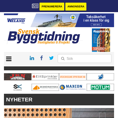
PRENUMERERA
ANNONSERA
START
PRENUMERERA
VÅRA ANDRA MAGASIN
ANNONSERA
KONTAKT
NYHETER