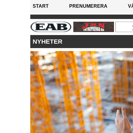
START
PRENUMERERA
V
NYHETER