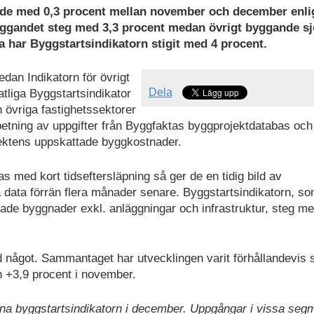
ade med 0,3 procent mellan november och december enli
ggandet steg med 3,3 procent medan övrigt byggande s
 har Byggstartsindikatorn stigit med 4 procent.
dan Indikatorn för övrigt
Dela
tliga Byggstartsindikator
 övriga fastighetssektorer
betning av uppgifter från Byggfaktas byggprojektdatabas och
ektens uppskattade byggkostnader.
s med kort tidseftersläpning så ger de en tidig bild av
a data förrän flera månader senare. Byggstartsindikatorn, s
rade byggnader exkl. anläggningar och infrastruktur, steg me
ed något. Sammantaget har utvecklingen varit förhållandevis 
 +3,9 procent i november.
na byggstartsindikatorn i december. Uppgångar i vissa seg