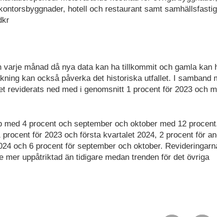
r, kontorsbyggnader, hotell och restaurant samt samhällsfastig
dkr
en varje månad då nya data kan ha tillkommit och gamla kan 
kning kan också påverka det historiska utfallet. I samband
 reviderats ned med i genomsnitt 1 procent för 2023 och 
upp med 4 procent och september och oktober med 12 procent
procent för 2023 och första kvartalet 2024, 2 procent för a
 2024 och 6 procent för september och oktober. Revideringarn
te mer uppåtriktad än tidigare medan trenden för det övriga