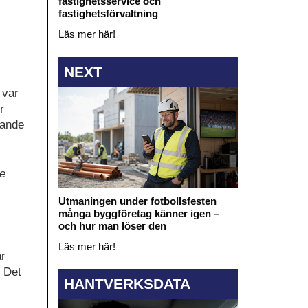
fastighetsservice och
fastighetsförvaltning
Läs mer här!
NEXT
 var
r
rande
re
Utmaningen under fotbollsfesten
många byggföretag känner igen –
och hur man löser den
Läs mer här!
är
. Det
HANTVERKSDATA