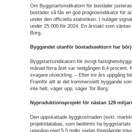
Om Byggstartsindikatorn för bostäder justera
bostäder så fås en god prognosindikator för ant
under den officiella statistiken. I nuläget sign
under 25 000 för 2024. En årstakt som väntas ö
Borg.
Byggandet utanför bostadssektorn har börj
Byggstartsindikatorn för övrigt fastighetsby
månad förra året var nedgången 8,4 procent. N
svagare utveckling. – Efter tre års uppgång b
Framför allt är det kommersiellt byggande som
inte helt, väger upp, säger Tor Borg.
Nyproduktionsprojekt för nästan 129 miljar
Den uppskattade byggkostnaden (exkl. markkö
projektdatabas, som bedömts ha byggstartats d
uppgång med 5,5 mdkr sedan föregående tolv