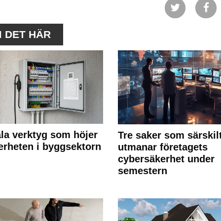
M DET HÄR
ala verktyg som höjer
Tre saker som särskil
erheten i byggsektorn
utmanar företagets
cybersäkerhet under
semestern