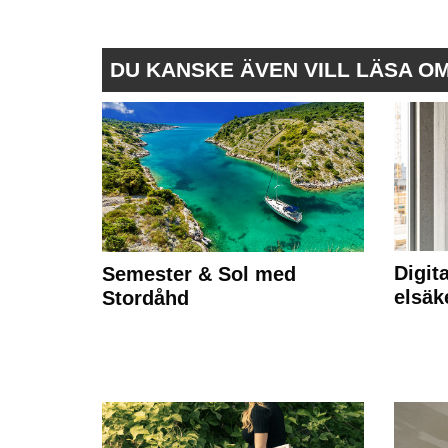
DU KANSKE ÄVEN VILL LÄSA O
Digit
Semester & Sol med
elsäk
Stordåhd