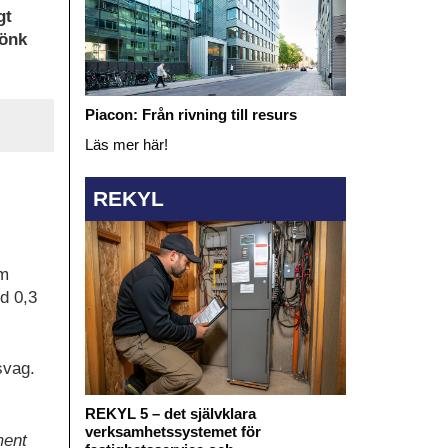
gt
jönk
Piacon: Från rivning till resurs
Läs mer här!
REKYL
om
d 0,3
svag.
REKYL 5 – det självklara
verksamhetssystemet för
ment