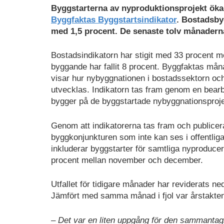
Byggstarterna av nyproduktionsprojekt ök
Byggfaktas Byggstartsindikator
. Bostadsby
med 1,5 procent. De senaste tolv månaderna
Bostadsindikatorn har stigit med 33 procent me
byggande har fallit 8 procent. Byggfaktas måna
visar hur nybyggnationen i bostadssektorn och
utvecklas. Indikatorn tas fram genom en bear
bygger på de byggstartade nybyggnationsproj
Genom att indikatorerna tas fram och publicera
byggkonjunkturen som inte kan ses i offentlig
inkluderar byggstarter för samtliga nyproduce
procent mellan november och december.
Utfallet för tidigare månader har reviderats n
Jämfört med samma månad i fjol var årstakten
– Det var en liten uppgång för den sammantag