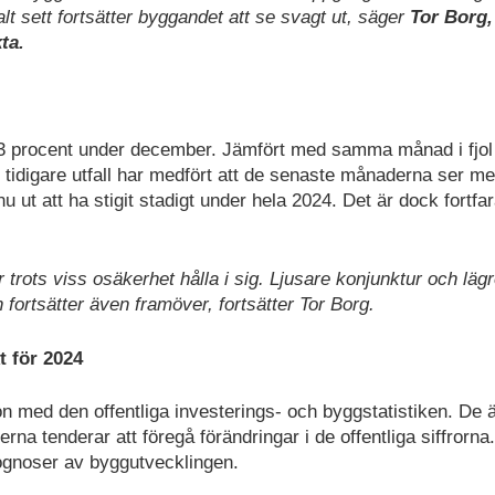
t sett fortsätter byggandet att se svagt ut, säger
Tor Borg,
ta.
,3 procent under december. Jämfört med samma månad i fjol
 tidigare utfall har medfört att de senaste månaderna ser me
u ut att ha stigit stadigt under hela 2024. Det är dock fortfa
rots viss osäkerhet hålla i sig. Ljusare konjunktur och läg
n fortsätter även framöver, fortsätter Tor Borg.
t för 2024
on med den offentliga investerings- och byggstatistiken. De 
rna tenderar att föregå förändringar i de offentliga siffrorna
rognoser av byggutvecklingen.