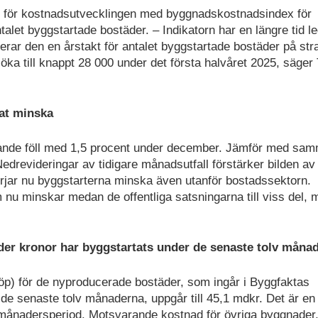
s för kostnadsutvecklingen med byggnadskostnadsindex för
alet byggstartade bostäder. – Indikatorn har en längre tid le
alerar den en årstakt för antalet byggstartade bostäder på str
ka till knappt 28 000 under det första halvåret 2025, säger 
at minska
ggande föll med 1,5 procent under december. Jämför med sa
edrevideringar av tidigare månadsutfall förstärker bilden av
örjar nu byggstarterna minska även utanför bostadssektorn.
 nu minskar medan de offentliga satsningarna till viss del, 
der kronor har byggstartats under de senaste tolv måna
p) för de nyproducerade bostäder, som ingår i Byggfaktas
e senaste tolv månaderna, uppgår till 45,1 mdkr. Det är en
månadersperiod. Motsvarande kostnad för övriga byggnader