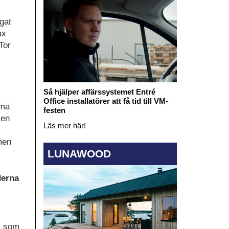
gat
ax
Tor
Så hjälper affärssystemet Entré
Office installatörer att få tid till VM-
mma
festen
 en
Läs mer här!
men
LUNAWOOD
derna
, som