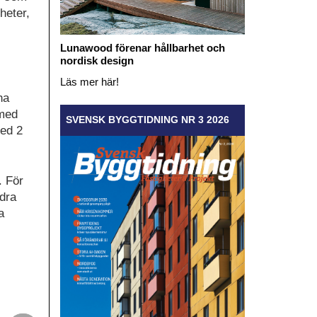
heter,
Lunawood förenar hållbarhet och
nordisk design
Läs mer här!
ha
 med
SVENSK BYGGTIDNING NR 3 2026
med 2
. För
ndra
a