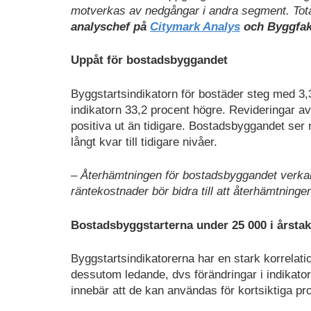
motverkas av nedgångar i andra segment. Total
analyschef på
Citymark Analys
och Byggfak
Uppåt för bostadsbyggandet
Byggstartsindikatorn för bostäder steg med 3
indikatorn 33,2 procent högre. Revideringar av
positiva ut än tidigare. Bostadsbyggandet ser n
långt kvar till tidigare nivåer.
– Återhämtningen för bostadsbyggandet verkar t
räntekostnader bör bidra till att återhämtninge
Bostadsbyggstarterna under 25 000 i årstak
Byggstartsindikatorerna har en stark korrelati
dessutom ledande, dvs förändringar i indikatore
innebär att de kan användas för kortsiktiga p