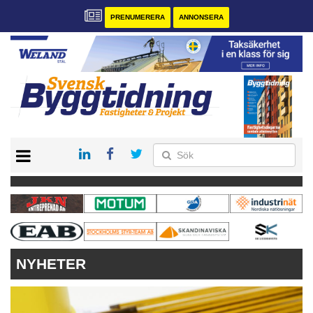
PRENUMERERA
ANNONSERA
START
PRENUMERERA
VÅRA ANDRA MAGASIN
ANNONSERA
KONTAKT
NYHETER