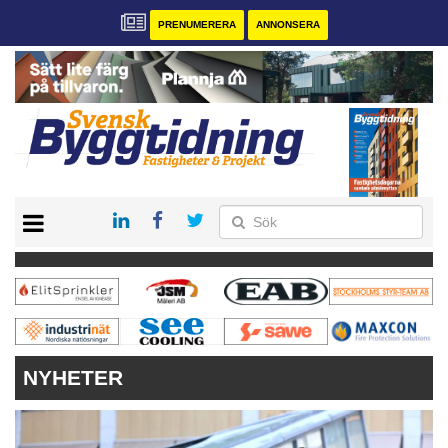
PRENUMERERA
ANNONSERA
START
PRENUMERERA
VÅRA ANDRA MAGASIN
ANNONSERA
KONTAKT
NYHETER