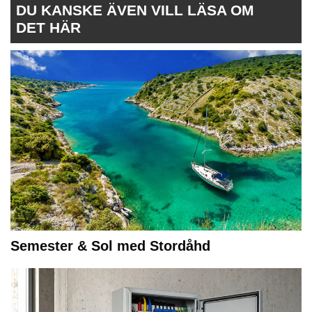
DU KANSKE ÄVEN VILL LÄSA OM
DET HÄR
Semester & Sol med Stordåhd