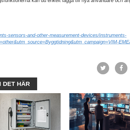
sfunktionerna kan du enkelt lägga till nya användare och a
ents-sensors-and-other-measurement-devices/instruments-
m=other&utm_source=Byggtidning&utm_campaign=VIM-EME
M DET HÄR