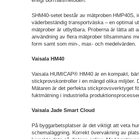
enligt borrhålsmetoden.
SHM40-setet består av mätproben HMP40S, ind
väderbeständig transportväska – en optimal u
mätprober är utbytbara. Proberna är lätta att 
användning av flera mätprober tillsammans me
form samt som min-, max- och medelvärden.
Vaisala HM40
Vaisala HUMICAP® HM40 är en kompakt, bärbar
stickprovskontroller i en mängd olika miljöer. De
Mätaren är det perfekta stickprovsverktyget för 
fuktmätning i industriella produktionsprocesse
Vaisala Jade Smart Cloud
På byggarbetsplatser är det viktigt att veta hur 
schemaläggning. Korrekt övervakning av platsf