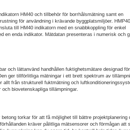
ikatorn HM40 och tillbehör för borrhålsmätning samt en
trustning för användning i krävande byggplatsmiljöer. HMP4
ansluta till HM40 indikatorn med en snabbkoppling för enkel
d en enda indikator. Mätdatan presenteras i numerisk och g
 och lättanvänd handhållen fuktighetsmätare designad för
n ger tillförlitliga mätningar i ett brett spektrum av tillämpn
allt från strukturell fuktmätning och luftkonditioneringssyste
r och biovetenskapliga tillämpningar.
betong torkar för att få möjlighet till bättre projektplanering
örhållanden kräver pålitliga mätsensorer och förmågan att 