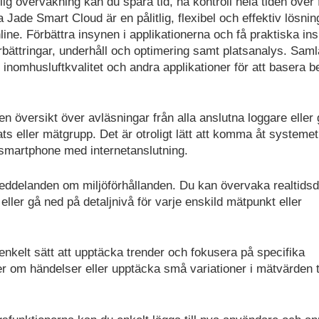
ig övervakning kan du spara tid, ha kontroll hela tiden över 
Jade Smart Cloud är en pålitlig, flexibel och effektiv lösnin
ine. Förbättra insynen i applikationerna och få praktiska ins
örbättringar, underhåll och optimering samt platsanalys. Saml
 inomhusluftkvalitet och andra applikationer för att basera b
e en översikt över avläsningar från alla anslutna loggare eller
ats eller mätgrupp. Det är otroligt lätt att komma åt systemet,
r smartphone med internetanslutning.
ddelanden om miljöförhållanden. Du kan övervaka realtidsd
ller gå ned på detaljnivå för varje enskild mätpunkt eller
nkelt sätt att upptäcka trender och fokusera på specifika
jer om händelser eller upptäcka små variationer i mätvärden 