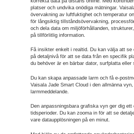
korrekta data på distans online. Med kontinuerl
platser och undvika onödiga mätningar. Vaisala 
övervakning av luftfuktighet och temperatur onl
för långsiktig tillståndsövervakning, processf
och dela data om miljöförhållanden, strukturer,
på tillförlitlig information.
Få insikter enkelt i realtid. Du kan välja att s
på detaljnivå för att se data från en specifik pl
du behöver är en bärbar dator, surfplatta elle
Du kan skapa anpassade larm och få e-postme
Vaisala Jade Smart Cloud i den allmänna vyn, e
larmmeddelande.
Den anpassningsbara grafiska vyn ger dig ett e
tidsperioder. Du kan zooma in för att se detal
vare dataupplösningen på en minut.