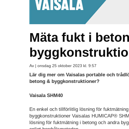
Mäta fukt i beto
byggkonstruktio
Av |
onsdag 25 oktober 2023 kl. 9:57
Lär dig mer om Vaisalas portable och trådl
betong & byggkonstruktioner?
Vaisala SHM40
En enkel och tillförlitlig lösning för fuktmätnin
byggkonstruktioner Vaisalas HUMICAP® SHM40-se
lösning för fuktmätning i betong och andra by