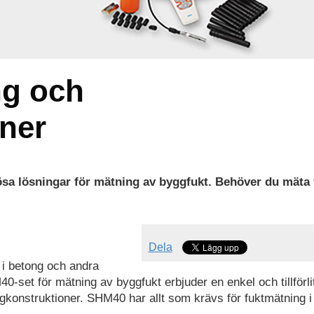
ng och
ner
ösa lösningar för mätning av byggfukt. Behöver du mäta f
Dela
g i betong och andra
t för mätning av byggfukt erbjuder en enkel och tillförlit
ggkonstruktioner. SHM40 har allt som krävs för fuktmätning i