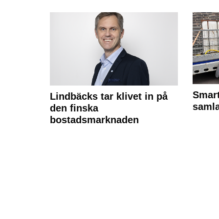
Smart
Lindbäcks tar klivet in på
samla
den finska
bostadsmarknaden