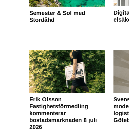
Digit
Semester & Sol med
elsäk
Stordåhd
Erik Olsson
Svens
Fastighetsförmedling
moder
kommenterar
logist
bostadsmarknaden 8 juli
Göte
2026