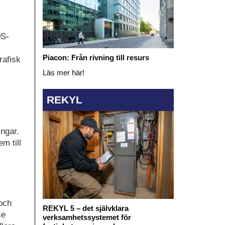
0S-
Piacon: Från rivning till resurs
rafisk
Läs mer här!
REKYL
ingar.
m till
 och
REKYL 5 – det självklara
se
verksamhetssystemet för