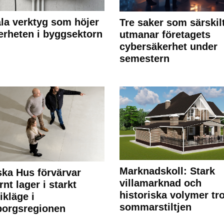
ala verktyg som höjer
Tre saker som särskil
erheten i byggsektorn
utmanar företagets
cybersäkerhet under
semestern
Marknadskoll: Stark
ka Hus förvärvar
villamarknad och
nt lager i starkt
historiska volymer tr
ikläge i
sommarstiltjen
borgsregionen