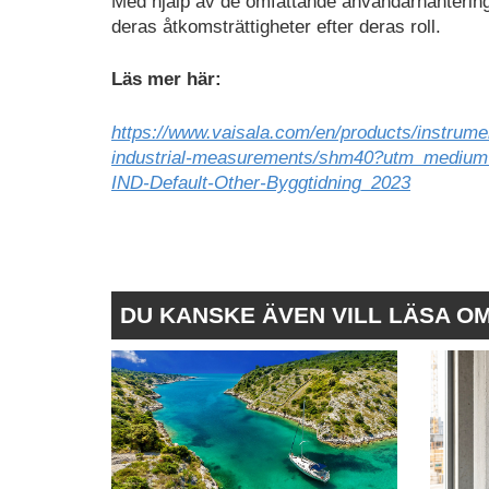
Med hjälp av de omfattande användarhantering
deras åtkomsträttigheter efter deras roll.
Läs mer här:
https://www.vaisala.com/en/products/instrum
industrial-measurements/shm40?utm_mediu
IND-Default-Other-Byggtidning_2023
DU KANSKE ÄVEN VILL LÄSA O