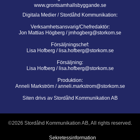
www.grontsamhallsbyggande.se
Digitala Medier / Stordåhd Kommunikation:
Verksamhetsansvarig/Chefredaktör:
Jon Mattias Högberg /
jmhogberg@storkom.se
Försäljningschef:
Lisa Hofberg /
lisa.hofberg@storkom.se
Försäljning:
Lisa Hofberg /
lisa.hofberg@storkom.se
Produktion:
Anneli Markström /
anneli.markstrom@storkom.se
Siten drivs av Stordåhd Kommunikation AB
©
2026 Stordåhd Kommunikation AB, All rights reserved.
Sekretessinformation