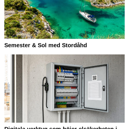
Semester & Sol med Stordåhd
Digitala verktyg som höjer elsäkerheten i