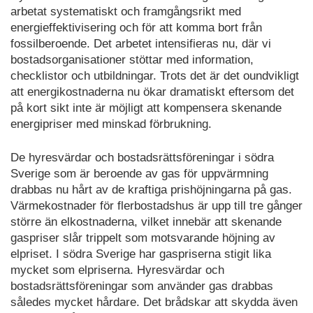
arbetat systematiskt och framgångsrikt med
energieffektivisering och för att komma bort från
fossilberoende. Det arbetet intensifieras nu, där vi
bostadsorganisationer stöttar med information,
checklistor och utbildningar. Trots det är det oundvikligt
att energikostnaderna nu ökar dramatiskt eftersom det
på kort sikt inte är möjligt att kompensera skenande
energipriser med minskad förbrukning.
De hyresvärdar och bostadsrättsföreningar i södra
Sverige som är beroende av gas för uppvärmning
drabbas nu hårt av de kraftiga prishöjningarna på gas.
Värmekostnader för flerbostadshus är upp till tre gånger
större än elkostnaderna, vilket innebär att skenande
gaspriser slår trippelt som motsvarande höjning av
elpriset. I södra Sverige har gaspriserna stigit lika
mycket som elpriserna. Hyresvärdar och
bostadsrättsföreningar som använder gas drabbas
således mycket hårdare. Det brådskar att skydda även