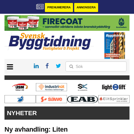
PRENUMERERA
ANNONSERA
START
PRENUMERERA
VÅRA ANDRA MAGASIN
ANNONSERA
KONTAKT
NYHETER
Ny avhandling: Liten