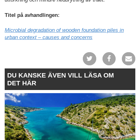
Titel på avhandlingen:
Microbial degradation of wooden foundation piles in
urban context – causes and concerns
DU KANSKE ÄVEN VILL LÄSA OM
DET HÄR