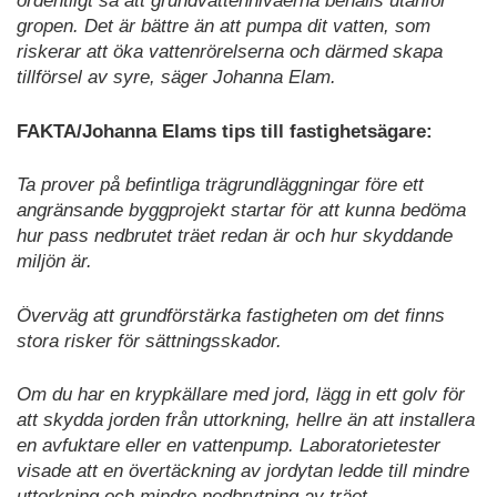
ordentligt så att grundvattennivåerna behålls utanför
gropen. Det är bättre än att pumpa dit vatten, som
riskerar att öka vattenrörelserna och därmed skapa
tillförsel av syre, säger Johanna Elam.
FAKTA/Johanna Elams tips till fastighetsägare:
Ta prover på befintliga trägrundläggningar före ett
angränsande byggprojekt startar för att kunna bedöma
hur pass nedbrutet träet redan är och hur skyddande
miljön är.
Överväg att grundförstärka fastigheten om det finns
stora risker för sättningsskador.
Om du har en krypkällare med jord, lägg in ett golv för
att skydda jorden från uttorkning, hellre än att installera
en avfuktare eller en vattenpump. Laboratorietester
visade att en övertäckning av jordytan ledde till mindre
uttorkning och mindre nedbrytning av träet.