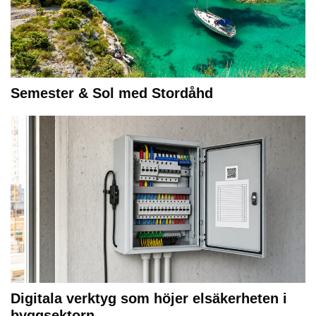
Semester & Sol med Stordåhd
Digitala verktyg som höjer elsäkerheten i
byggsektorn