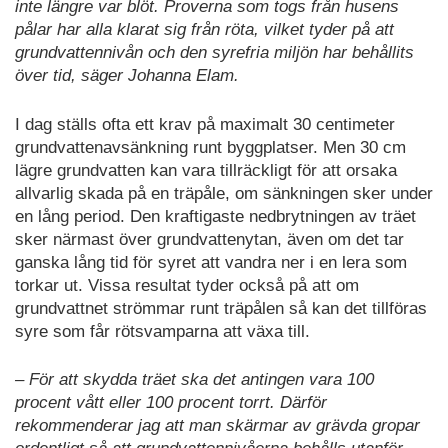
inte längre var blöt. Proverna som togs från husens
pålar har alla klarat sig från röta, vilket tyder på att
grundvattennivån och den syrefria miljön har behållits
över tid, säger Johanna Elam.
I dag ställs ofta ett krav på maximalt 30 centimeter
grundvattenavsänkning runt byggplatser. Men 30 cm
lägre grundvatten kan vara tillräckligt för att orsaka
allvarlig skada på en träpåle, om sänkningen sker under
en lång period. Den kraftigaste nedbrytningen av träet
sker närmast över grundvattenytan, även om det tar
ganska lång tid för syret att vandra ner i en lera som
torkar ut. Vissa resultat tyder också på att om
grundvattnet strömmar runt träpålen så kan det tillföras
syre som får rötsvamparna att växa till.
– För att skydda träet ska det antingen vara 100
procent vått eller 100 procent torrt. Därför
rekommenderar jag att man skärmar av grävda gropar