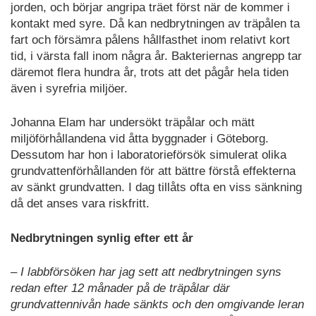
jorden, och börjar angripa träet först när de kommer i
kontakt med syre. Då kan nedbrytningen av träpålen ta
fart och försämra pålens hållfasthet inom relativt kort
tid, i värsta fall inom några år. Bakteriernas angrepp tar
däremot flera hundra år, trots att det pågår hela tiden
även i syrefria miljöer.
Johanna Elam har undersökt träpålar och mätt
miljöförhållandena vid åtta byggnader i Göteborg.
Dessutom har hon i laboratorieförsök simulerat olika
grundvattenförhållanden för att bättre förstå effekterna
av sänkt grundvatten. I dag tillåts ofta en viss sänkning
då det anses vara riskfritt.
Nedbrytningen synlig efter ett år
– I labbförsöken har jag sett att nedbrytningen syns
redan efter 12 månader på de träpålar där
grundvattennivån hade sänkts och den omgivande leran