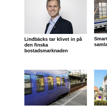
Smart
Lindbäcks tar klivet in på
samla
den finska
bostadsmarknaden