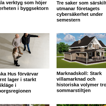
ala verktyg som höjer
Tre saker som särskil
erheten i byggsektorn
utmanar företagets
cybersäkerhet under
semestern
Marknadskoll: Stark
ka Hus förvärvar
villamarknad och
nt lager i starkt
historiska volymer tr
ikläge i
sommarstiltjen
borgsregionen