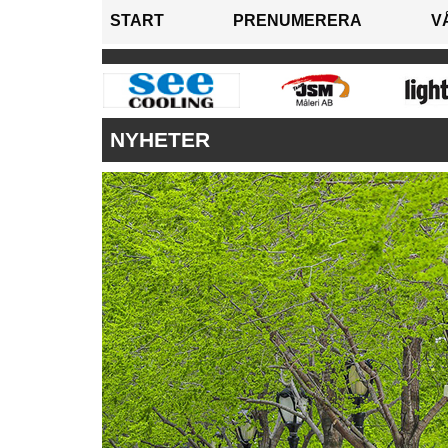
START
PRENUMERERA
V
NYHETER