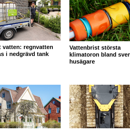
 vatten: regnvatten
Vattenbrist största
s i nedgrävd tank
klimatoron bland sve
husägare