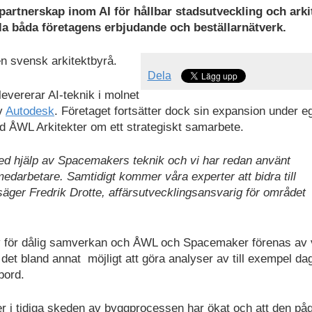
partnerskap inom AI för hållbar stadsutveckling och arki
 båda företagens erbjudande och beställarnätverk.
n svensk arkitektbyrå.
Dela
evererar AI-teknik i molnet
av
Autodesk
. Företaget fortsätter dock sin expansion under e
ed
ÅWL
Arkitekter om ett strategiskt samarbete.
med hjälp av Spacemakers teknik och vi har redan använt
a medarbetare. Samtidigt kommer våra experter att bidra till
äger Fredrik Drotte, affärsutvecklingsansvarig för området
v för dålig samverkan och
ÅWL
och Spacemaker förenas av v
et bland annat möjligt att göra analyser av till exempel dag
bord.
ter i tidiga skeden av byggprocessen har ökat och att den p