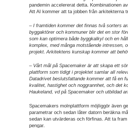
pandemin accelererat detta. Kombinationen av
Att AI kommer att ta jobben från arkitekterna t
– I framtiden kommer det finnas två sorters a
byggaktörer och kommuner blir det en stor fö
som kan optimera både byggkalkyl och en hål
komplex, med många motstående intressen, och b
projekt. Arkitektens kunskap kommer att behöva
– Vårt mål på Spacemaker är att skapa ett s
plattform som tidigt i projektet samlar all relev
Datadrivet beslutsfattande kommer att få en f
kvalitet, hastighet och noggrannhet, och det 
Haukeland, vd på Spacemaker och utbildad ar
Spacemakers molnplattform möjliggör även gene
parametrar och sedan låter datorn beräkna mån
sedan kan utvärderas och förfinas. Att ta fram
pengar.