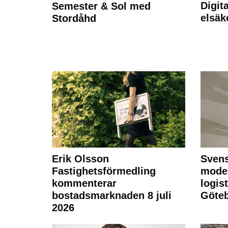
Digit
Semester & Sol med
elsäk
Stordåhd
Erik Olsson
Svens
Fastighetsförmedling
moder
kommenterar
logist
bostadsmarknaden 8 juli
Göte
2026