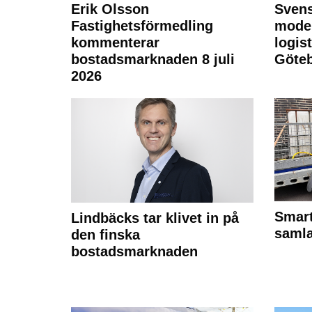
Erik Olsson
Svens
Fastighetsförmedling
moder
kommenterar
logist
bostadsmarknaden 8 juli
Göte
2026
Smart
Lindbäcks tar klivet in på
samla
den finska
bostadsmarknaden