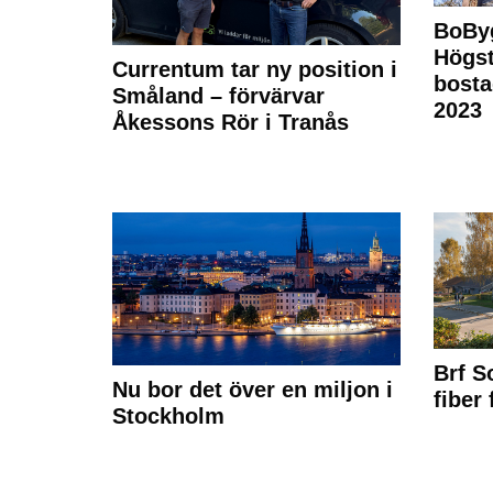
BoBy
Högst
Currentum tar ny position i
bost
Småland – förvärvar
2023
Åkessons Rör i Tranås
Brf S
Nu bor det över en miljon i
fiber
Stockholm