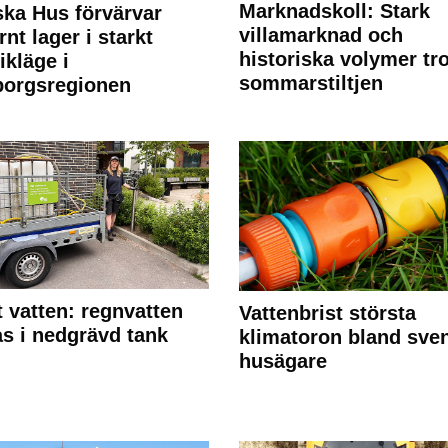
Marknadskoll: Stark
ka Hus förvärvar
villamarknad och
nt lager i starkt
historiska volymer tr
ikläge i
sommarstiltjen
borgsregionen
 vatten: regnvatten
Vattenbrist största
s i nedgrävd tank
klimatoron bland sve
husägare