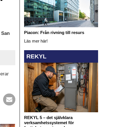
Piacon: Från rivning till resurs
a San
Läs mer här!
REKYL
serar
REKYL 5 – det självklara
verksamhetssystemet för