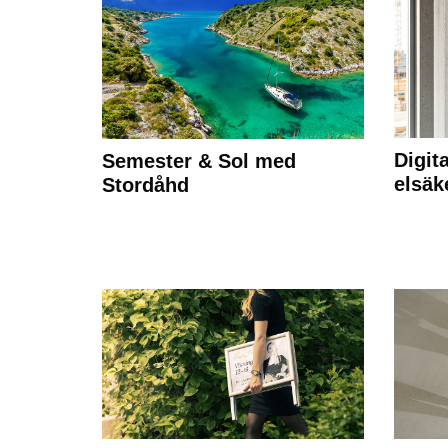
Digit
Semester & Sol med
elsäk
Stordåhd