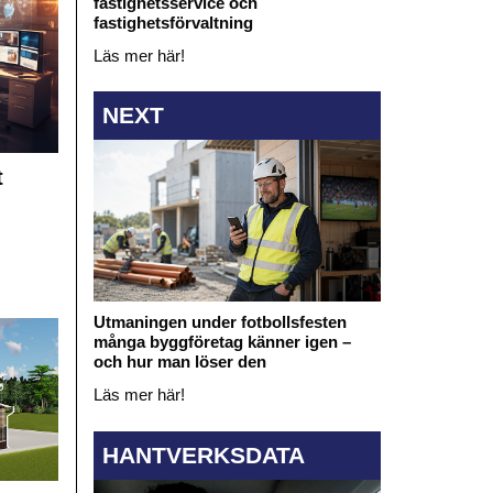
fastighetsservice och
fastighetsförvaltning
Läs mer här!
NEXT
t
Utmaningen under fotbollsfesten
många byggföretag känner igen –
och hur man löser den
Läs mer här!
HANTVERKSDATA