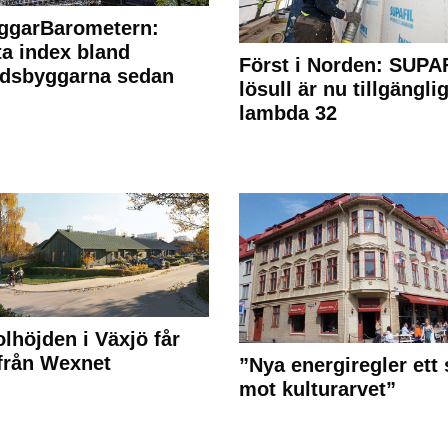
ggarBarometern:
a index bland
Först i Norden: SUPA
adsbyggarna sedan
lösull är nu tillgänglig
lambda 32
olhöjden i Växjö får
 från Wexnet
”Nya energiregler ett 
mot kulturarvet”