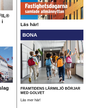
FIL®
 i
Läs här!
BONA
slag
FRAMTIDENS LÄRMILJÖ BÖRJAR
MED GOLVET
Läs mer här!