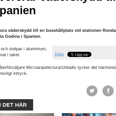
Spanien
tora väderskydd till en busshållplats vid stationen Rond
a Godina i Spanien.
r och stolpar i aluminium,
Dela
at i taket.
återförsäljare Microarquitectura/Urbadis tycker det harmoni
evligt intryck.
M DET HÄR