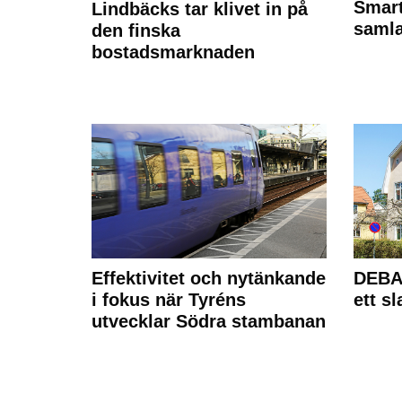
Smart
Lindbäcks tar klivet in på
samla
den finska
bostadsmarknaden
Effektivitet och nytänkande
DEBAT
i fokus när Tyréns
ett s
utvecklar Södra stambanan