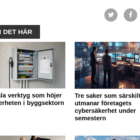
M DET HÄR
ala verktyg som höjer
Tre saker som särskil
erheten i byggsektorn
utmanar företagets
cybersäkerhet under
semestern