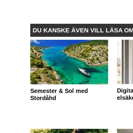
DU KANSKE ÄVEN VILL LÄSA O
Digit
Semester & Sol med
elsäk
Stordåhd