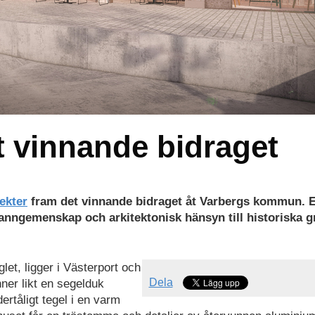
t vinnande bidraget
ekter
fram det vinnande bidraget åt Varbergs kommun. E
anngemenskap och arkitektonisk hänsyn till historiska g
et, ligger i Västerport och
Dela
nner likt en segelduk
ertåligt tegel i en varm