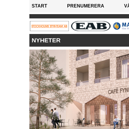
START
PRENUMERERA
V
NYHETER