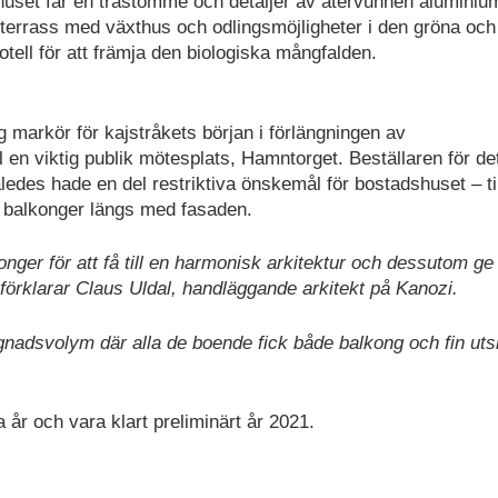
r huset får en trästomme och detaljer av återvunnen aluminiu
 terrass med växthus och odlingsmöjligheter i den gröna och
ell för att främja den biologiska mångfalden.
 markör för kajstråkets början i förlängningen av
 en viktig publik mötesplats, Hamntorget. Beställaren för de
des hade en del restriktiva önskemål för bostadshuset – til
e balkonger längs med fasaden.
nger för att få till en harmonisk arkitektur och dessutom ge
örklarar Claus Uldal, handläggande arkitekt på Kanozi.
yggnadsvolym där alla de boende fick både balkong och fin uts
a år och vara klart preliminärt år 2021.