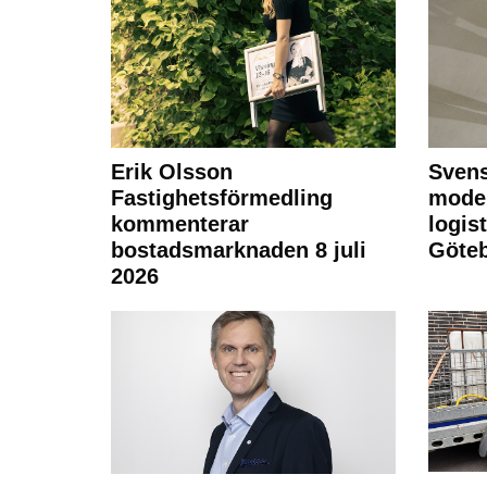
Erik Olsson
Svens
Fastighetsförmedling
moder
kommenterar
logist
bostadsmarknaden 8 juli
Göte
2026