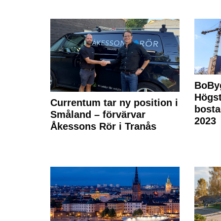
BoBy
Högst
Currentum tar ny position i
bost
Småland – förvärvar
2023
Åkessons Rör i Tranås