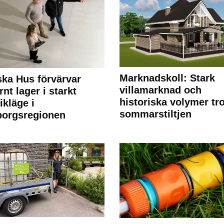
Marknadskoll: Stark
ka Hus förvärvar
villamarknad och
nt lager i starkt
historiska volymer tr
ikläge i
sommarstiltjen
borgsregionen