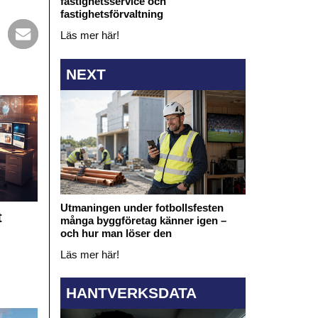
fastighetsservice och
fastighetsförvaltning
Läs mer här!
NEXT
Utmaningen under fotbollsfesten
t
många byggföretag känner igen –
och hur man löser den
Läs mer här!
HANTVERKSDATA