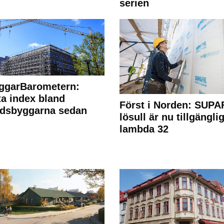
serien
ggarBarometern:
a index bland
Först i Norden: SUPA
adsbyggarna sedan
lösull är nu tillgänglig
lambda 32