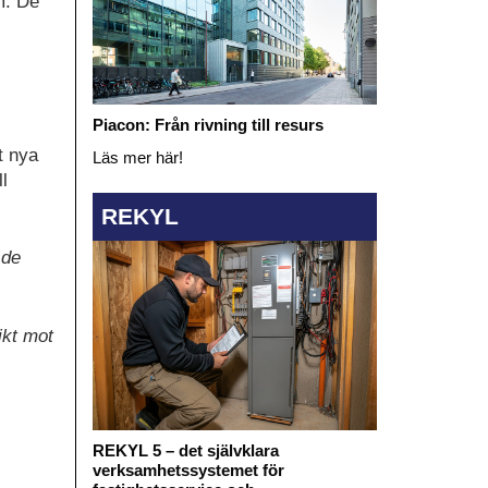
m. De
Piacon: Från rivning till resurs
t nya
Läs mer här!
l
REKYL
 de
ikt mot
REKYL 5 – det självklara
verksamhetssystemet för