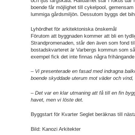
och ljus färgskala. Hållbarhet står i fokus dä
boende får möjlighet till cykelpool, gemensam
lummiga gårdsmiljön. Dessutom byggs det bihot
Lyhördhet för arkitektoniska önskemål
Förutom att byggnaden kommer att bli en tydlig
Strandpromenaden, står den även som fond till
bostadskvarteret är Varbergs kommun som såle
exempel fick det inte finnas några frihängand
– Vi presenterade en fasad med indragna balko
boende skyddade uterum mot väder och vind, f
– Det var en klar utmaning att få till en fin b
havet, men vi löste det.
Byggstart för Kvarter Seglet beräknas till näst
Bild: Kanozi Arkitekter