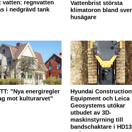
 vatten: regnvatten
Vattenbrist största
s i nedgrävd tank
klimatoron bland sve
husägare
T: ”Nya energiregler
Hyundai Construction
lag mot kulturarvet”
Equipment och Leica
Geosystems utökar
utbudet av 3D-
maskinstyrning till
bandschaktare i HD13