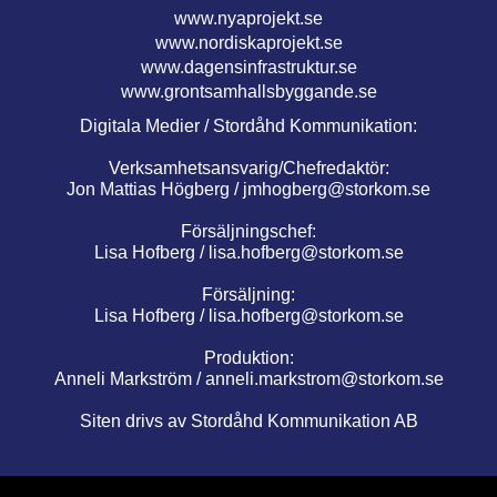
www.nyaprojekt.se
www.nordiskaprojekt.se
www.dagensinfrastruktur.se
www.grontsamhallsbyggande.se
Digitala Medier / Stordåhd Kommunikation:
Verksamhetsansvarig/Chefredaktör:
Jon Mattias Högberg /
jmhogberg@storkom.se
Försäljningschef:
Lisa Hofberg /
lisa.hofberg@storkom.se
Försäljning:
Lisa Hofberg /
lisa.hofberg@storkom.se
Produktion:
Anneli Markström /
anneli.markstrom@storkom.se
Siten drivs av Stordåhd Kommunikation AB