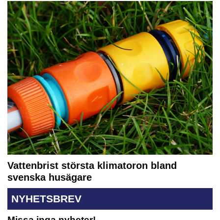
Vattenbrist största klimatoron bland
svenska husägare
NYHETSBREV
Missa inga nyheter!