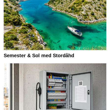
Semester & Sol med Stordåhd