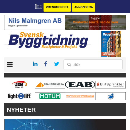
PRENUMERERA
ANNONSERA
START
PRENUMERERA
VÅRA ANDRA MAGASIN
ANNONSERA
KONTAKT
NYHETER