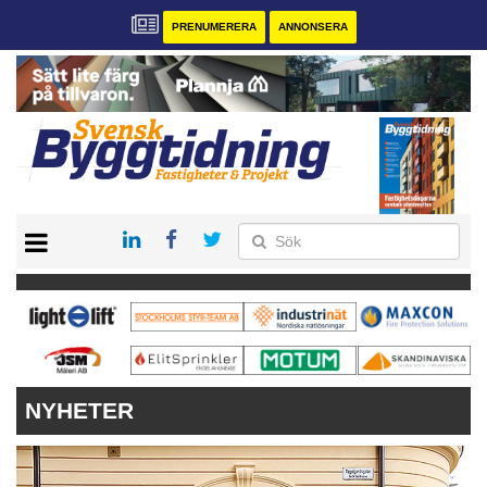
PRENUMERERA
ANNONSERA
START
PRENUMERERA
VÅRA ANDRA MAGASIN
ANNONSERA
KONTAKT
NYHETER