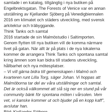
samlade i en katalog, tillgänglig i nya butiken på
Engelbrektsgatan. The Forests of Venice var en annan
utställning av Kjellander Sjöberg på Venedigbiennalen
2016 om klimatet och städers utveckling, med svensk
arkitektur och träbyggande.
Think Tanks och samtal
2016 startade de sin Malmöstudio i Saltimporten.
Genom flytten till nya butiken vill de komma närmare
livet på gatan. När allt är på plats i de nya lokalerna
kommer de arrangera Think Tanks och spontana samtal
kring ämnen som kan bidra till stadens utveckling,
hållbarhet och nya mötesplatser.
– Vi vill gärna bidra till gemenskapen i Malmö och
kvarteren runt Lilla Torg, säger Johan. Vi hoppas att
Malmöborna tar del av våra utställningar och samtal.
Det är också välkommet att slå sig ner en stund på vår
community bänk för spontana möten i vårsolen. Vem
vet, vi kanske kommer ut och bjuder på en kopp kaff”,
avslutar han.
Bild: Kjellander Sjöberg