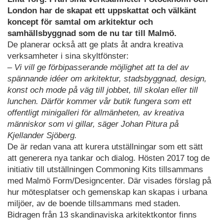
London har de skapat ett uppskattat och välkänt
koncept för samtal om arkitektur och
samhällsbyggnad som de nu tar till Malmö.
De planerar också att ge plats åt andra kreativa
verksamheter i sina skyltfönster:
– Vi vill ge förbipasserande möjlighet att ta del av
spännande idéer om arkitektur, stadsbyggnad, design,
konst och mode på väg till jobbet, till skolan eller till
lunchen. Därför kommer vår butik fungera som ett
offentligt minigalleri för allmänheten, av kreativa
människor som vi gillar, säger Johan Pitura på
Kjellander Sjöberg.
De är redan vana att kurera utställningar som ett sätt
att generera nya tankar och dialog. Hösten 2017 tog de
initiativ till utställningen Commoning Kits tillsammans
med Malmö Form/Designcenter. Där visades förslag på
hur mötesplatser och gemenskap kan skapas i urbana
miljöer, av de boende tillsammans med staden.
Bidragen från 13 skandinaviska arkitektkontor finns