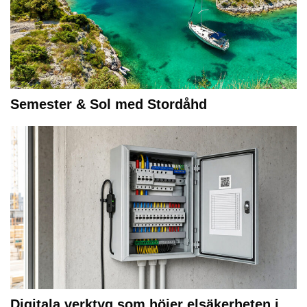
Semester & Sol med Stordåhd
Digitala verktyg som höjer elsäkerheten i