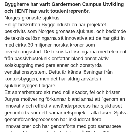
Byggherre har varit Gardermoen Campus Utvikling
och HENT har varit totalentreprenör.
Norges grönaste sjukhus
Enligt tidskriften Byggeindustrien har projektet
beskrivits som Norges grönaste sjukhus, och bedömde
de tekniska lösningarna så innovativa att de har gått in
med cirka 30 miljoner norska kronor som
investeringsstöd. De tekniska lösningarna med element
från passivhusteknik omfattar bland annat aktiv
solskuggning med persienner och zonstyrda
ventilationssystem. Detta är kända lösningar från
kontorsbyggen, men det har aldrig använts i
sjukhusbyggen tidigare.
Ett samarbetsprojekt med noll skador, fel och brister
Juryns motivering förkunnar bland annat att ”genom en
innovativ och effektiv användarprocess har sjukhuset
genomförts som ett samarbetsprojekt i alla faser. Själva
genomförandeprocessen har inkluderat flera
innovationer och har genomförts med gott samarbete