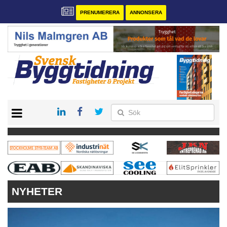
PRENUMERERA
ANNONSERA
START
PRENUMERERA
VÅRA ANDRA MAGASIN
ANNONSERA
KONTAKT
NYHETER