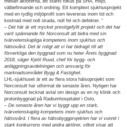
mellan aktörerna, ett starkt fokus på SHA, miljö,
välbefinnande och ordning. Ett komplext sjukhusprojekt
med en tydlig miljöprofil som levereras inom tid och
kostnad med noll skada, noll fel och defekter. ”
– Det här är ett mycket prestigefyllt projekt och det har
varit spännande för Norconsult att bidra med sin
tvärvetenskapliga kompetens inom sjukhus och
hälsovård. Det är roligt att vi har bidragit till att
förverkliga den byggnad som nu heter Årets byggnad
2018, säger Kjetil Ruud, chef för bygg- och
anläggningsavdelningen och ansvarig för
marknadsområdet Bygg & Fastighet.
LHL-sjukhuset är ett av flera stora hälsoprojekt som
Norconsult har utformat de senaste åren. Nyligen har
Norconsult tecknat avtal om design av en ny klinik och
protonbyggnad på Radiumhospitalet i Oslo.
– De senaste åren har vi byggt upp en stark,
tvärvetenskaplig kompetens inom sjukhus och
hälsovård. I flera av hälsobyggprojekten har vi vunnit i
stark konkurrens med andra aktörer, vilket visar att