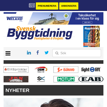
PRENUMERERA
ANNONSERA
START
PRENUMERERA
VÅRA ANDRA MAGASIN
ANNONSERA
KONTAKT
NYHETER