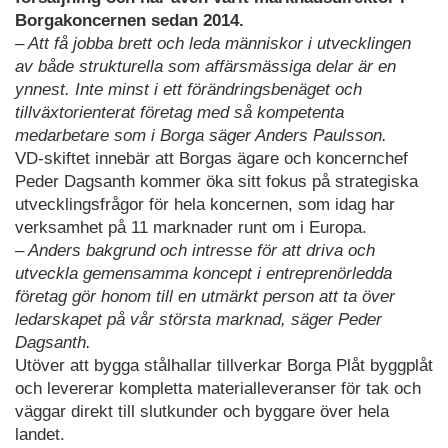
Borgakoncernen sedan 2014.
– Att få jobba brett och leda människor i utvecklingen
av både strukturella som affärsmässiga delar är en
ynnest. Inte minst i ett förändringsbenäget och
tillväxtorienterat företag med så kompetenta
medarbetare som i Borga säger Anders Paulsson.
VD-skiftet innebär att Borgas ägare och koncernchef
Peder Dagsanth kommer öka sitt fokus på strategiska
utvecklingsfrågor för hela koncernen, som idag har
verksamhet på 11 marknader runt om i Europa.
– Anders bakgrund och intresse för att driva och
utveckla gemensamma koncept i entreprenörledda
företag gör honom till en utmärkt person att ta över
ledarskapet på vår största marknad, säger Peder
Dagsanth.
Utöver att bygga stålhallar tillverkar Borga Plåt byggplåt
och levererar kompletta materialleveranser för tak och
väggar direkt till slutkunder och byggare över hela
landet.