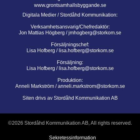
www.grontsamhallsbyggande.se
Digitala Medier / Stordåhd Kommunikation:
Verksamhetsansvarig/Chefredaktör:
Jon Mattias Högberg /
jmhogberg@storkom.se
Försäljningschef:
Lisa Hofberg /
lisa.hofberg@storkom.se
Försäljning:
Lisa Hofberg /
lisa.hofberg@storkom.se
Produktion:
Anneli Markström /
anneli.markstrom@storkom.se
Siten drivs av Stordåhd Kommunikation AB
©
2026 Stordåhd Kommunikation AB, All rights reserved.
Sekretessinformation