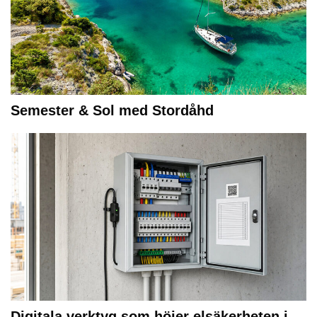
Semester & Sol med Stordåhd
Digitala verktyg som höjer elsäkerheten i