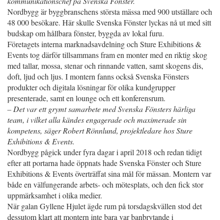
kommunikationschef på Svenska Fönster.
Nordbygg är byggbranschens största mässa med 900 utställare och
48 000 besökare. Här skulle Svenska Fönster lyckas nå ut med sitt
budskap om hållbara fönster, byggda av lokal furu.
Företagets interna marknadsavdelning och Sture Exhibitions &
Events tog därför tillsammans fram en monter med en riktig skog
med tallar, mossa, stenar och rinnande vatten, samt skogens dis,
doft, ljud och ljus. I montern fanns också Svenska Fönsters
produkter och digitala lösningar för olika kundgrupper
presenterade, samt en lounge och ett konferensrum.
– Det var ett grymt samarbete med Svenska Fönsters härliga
team, i vilket alla kändes engagerade och maximerade sin
kompetens, säger Robert Rönnlund, projektledare hos Sture
Exhibitions & Events.
Nordbygg pågick under fyra dagar i april 2018 och redan tidigt
efter att portarna hade öppnats hade Svenska Fönster och Sture
Exhibitions & Events överträffat sina mål för mässan. Montern var
både en välfungerande arbets- och mötesplats, och den fick stor
uppmärksamhet i olika medier.
När galan Gyllene Hjulet ägde rum på torsdagskvällen stod det
dessutom klart att montern inte bara var banbrytande i