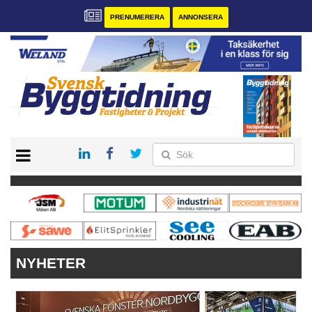
PRENUMERERA
ANNONSERA
START
PRENUMERERA
VÅRA ANDRA MAGASIN
ANNONSERA
KONTAKT
NYHETER