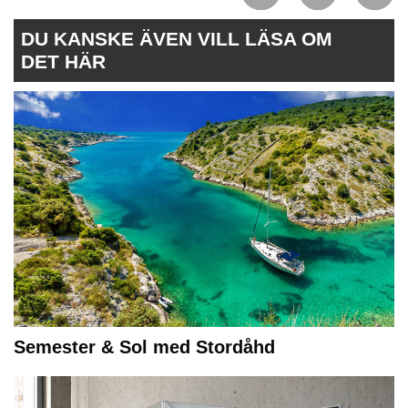
DU KANSKE ÄVEN VILL LÄSA OM
DET HÄR
Semester & Sol med Stordåhd