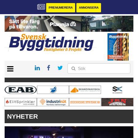
PRENUMERERA
ANNONSERA
START
PRENUMERERA
VÅRA ANDRA MAGASIN
ANNONSERA
KONTAKT
NYHETER