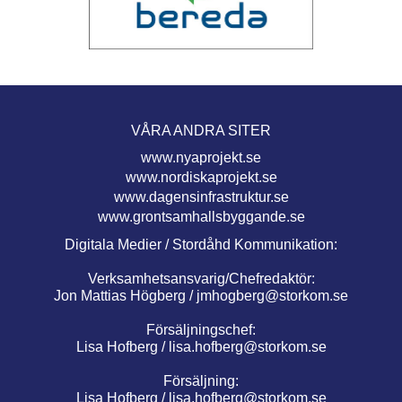
VÅRA ANDRA SITER
www.nyaprojekt.se
www.nordiskaprojekt.se
www.dagensinfrastruktur.se
www.grontsamhallsbyggande.se
Digitala Medier / Stordåhd Kommunikation:
Verksamhetsansvarig/Chefredaktör:
Jon Mattias Högberg /
jmhogberg@storkom.se
Försäljningschef:
Lisa Hofberg /
lisa.hofberg@storkom.se
Försäljning:
Lisa Hofberg /
lisa.hofberg@storkom.se