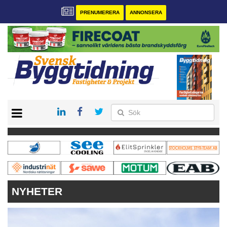
PRENUMERERA
ANNONSERA
START
PRENUMERERA
VÅRA ANDRA MAGASIN
ANNONSERA
KONTAKT
NYHETER