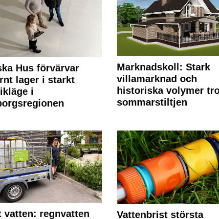
Marknadskoll: Stark
ka Hus förvärvar
villamarknad och
nt lager i starkt
historiska volymer tr
ikläge i
sommarstiltjen
borgsregionen
 vatten: regnvatten
Vattenbrist största