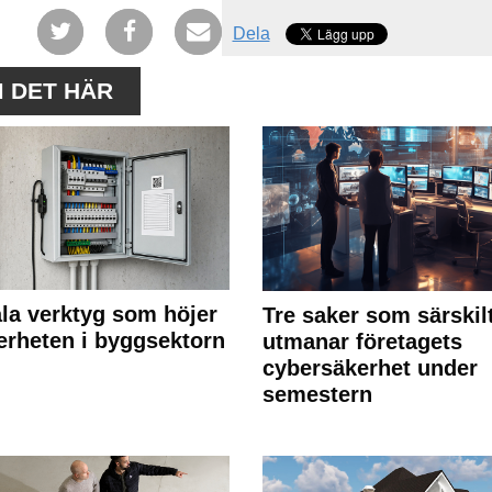
Dela
M DET HÄR
ala verktyg som höjer
Tre saker som särskil
erheten i byggsektorn
utmanar företagets
cybersäkerhet under
semestern