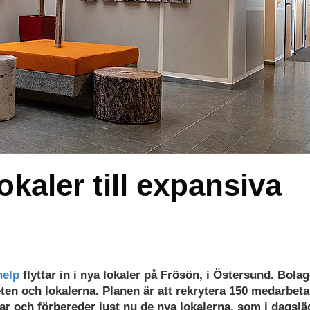
okaler till expansiva
elp
flyttar in i nya lokaler på Frösön, i Östersund. Bolag
en och lokalerna. Planen är att rekrytera 150 medarbeta
ar och förbereder just nu de nya lokalerna, som i dagslä