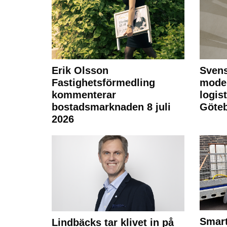
Erik Olsson
Svens
Fastighetsförmedling
moder
kommenterar
logist
bostadsmarknaden 8 juli
Göte
2026
Smart
Lindbäcks tar klivet in på