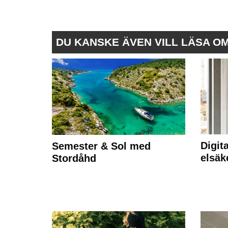
DU KANSKE ÄVEN VILL LÄSA O
Digit
Semester & Sol med
elsäk
Stordåhd