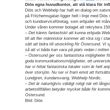
Diös egna huvudkontor, att stå klara för inf
Diös och Webhelp har haft en dialog om satsn
på Fritzhemsgatan ligger helt i linje med Diös
och kundserviceföretag, som erbjuder ett mång
Under våren kommer bolaget att rekrytera 15
– Det känns fantastiskt att kunna erbjuda Web
till att fler människor kommer att röra sig i sta
sätt att bidra till utveckling för Östersund. Vi 
så att vi båda kan vara på plats redan i mitt
– Östersund ger oss fantastiska möjligheter fö
goda kommunikationsmöjligheter, ett universite
har vi hittat fantastiska lokaler som är helt a
över storsjön. Nu ser vi fram emot att fortsätt
Lundgren, kundansvarig, Webhelp Nordic.
– Det är naturligtvis väldigt roligt när ett lån
arbetstillfällen betyder mycket både för ko
Östersund.
Bild: Diös