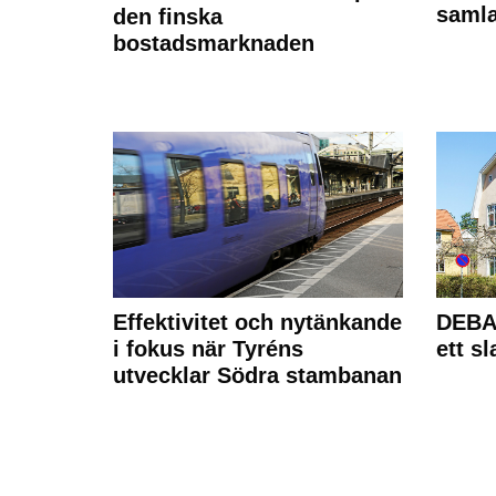
samla
den finska
bostadsmarknaden
Effektivitet och nytänkande
DEBAT
i fokus när Tyréns
ett s
utvecklar Södra stambanan