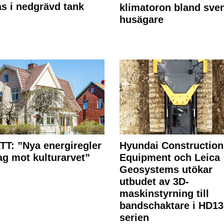
s i nedgrävd tank
klimatoron bland sve
husägare
T: ”Nya energiregler
Hyundai Construction
lag mot kulturarvet”
Equipment och Leica
Geosystems utökar
utbudet av 3D-
maskinstyrning till
bandschaktare i HD13
serien