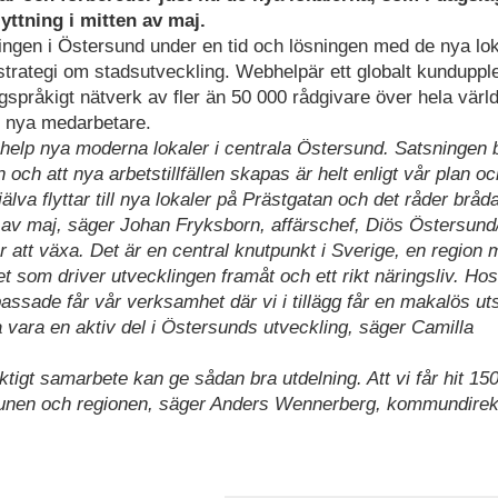
lyttning i mitten av maj.
ingen i Östersund under en tid och lösningen med de nya lo
 strategi om stadsutveckling. Webhelpär ett globalt kunduppl
språkigt nätverk av fler än 50 000 rådgivare över hela värl
0 nya medarbetare.
help nya moderna lokaler i centrala Östersund. Satsningen b
n och att nya arbetstillfällen skapas är helt enligt vår plan oc
själva flyttar till nya lokaler på Prästgatan och det råder bråda
en av maj, säger Johan Fryksborn, affärschef, Diös Östersund
r att växa. Det är en central knutpunkt i Sverige, en region
t som driver utvecklingen framåt och ett rikt näringsliv. Ho
npassade får vår verksamhet där vi i tillägg får en makalös uts
a vara en aktiv del i Östersunds utveckling, säger Camilla
gsiktigt samarbete kan ge sådan bra utdelning. Att vi får hit 15
mmunen och regionen, säger Anders Wennerberg, kommundirek