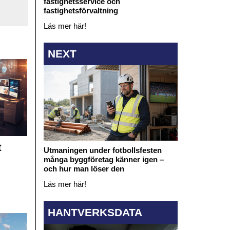
fastighetsservice och
fastighetsförvaltning
Läs mer här!
NEXT
t
Utmaningen under fotbollsfesten
många byggföretag känner igen –
och hur man löser den
Läs mer här!
HANTVERKSDATA