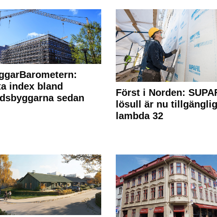
ggarBarometern:
a index bland
Först i Norden: SUPA
adsbyggarna sedan
lösull är nu tillgänglig
lambda 32