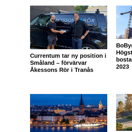
BoBy
Högst
Currentum tar ny position i
bost
Småland – förvärvar
2023
Åkessons Rör i Tranås