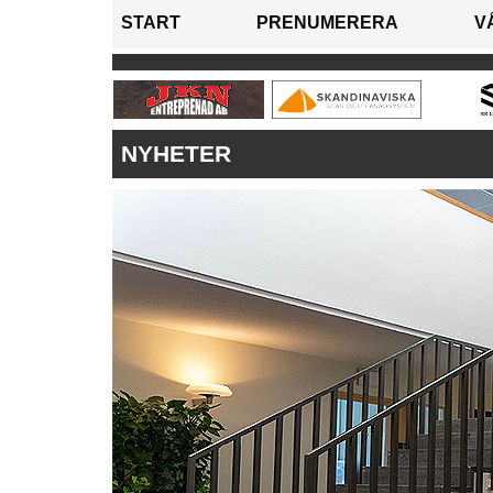
START
PRENUMERERA
V
NYHETER