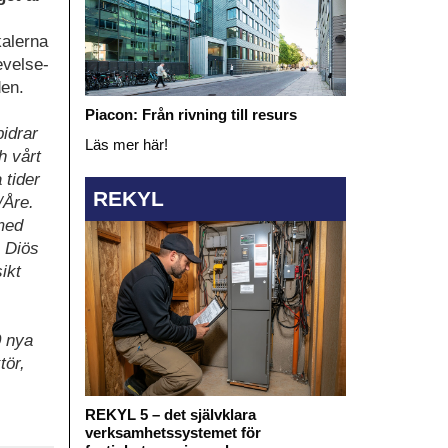
kalerna
evelse-
den.
Piacon: Från rivning till resurs
idrar
Läs mer här!
h vårt
 tider
REKYL
/Åre.
 med
s Diös
ikt
0 nya
tör,
REKYL 5 – det självklara
verksamhetssystemet för