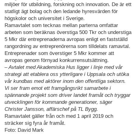
miljöer för utbildning, forskning och innovation. De är ett
statligt ägt bolag och den ledande hyresvärden för
högskolor och universitet i Sverige.
Ramavtalet som tecknas mellan parterna omfattar
arbeten som beräknas överstiga 500 Tkr och understiga
5 Mkr där entreprenaderna avropas enligt en fastställd
rangordning av entreprenörerna som tilldelats ramavtal.
Entreprenader som överstiger 5 Mkr kommer att
avropas genom förnyad konkurrensutsättning.
– Avtalet med Akademiska Hus ligger i linje med vår
strategi att etablera oss ytterligare i Uppsala och utöka
vår kundbas med aktörer inom den offentliga sektorn.
Vi ser fram emot ett framgångsrikt samarbete i
spännande projekt som driver landet framåt och tryggar
utvecklingen för kommande generationer, säger
Christer Jansson, affärschef på TL Bygg.
Ramavtalet gäller från och med 1 april 2019 och
sträcker sig fyra år framåt.
Foto: David Mark