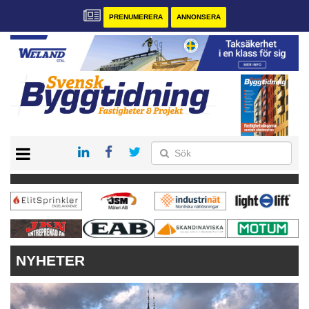
PRENUMERERA
ANNONSERA
START
PRENUMERERA
VÅRA ANDRA MAGASIN
ANNONSERA
KONTAKT
NYHETER