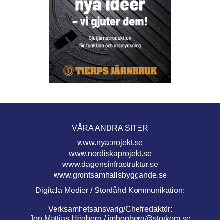
VÅRA ANDRA SITER
www.nyaprojekt.se
www.nordiskaprojekt.se
www.dagensinfrastruktur.se
www.grontsamhallsbyggande.se
Digitala Medier / Stordåhd Kommunikation:
Verksamhetsansvarig/Chefredaktör:
Jon Mattias Högberg /
jmhogberg@storkom.se