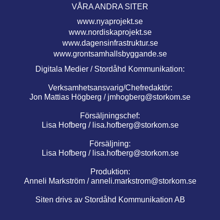
VÅRA ANDRA SITER
www.nyaprojekt.se
www.nordiskaprojekt.se
www.dagensinfrastruktur.se
www.grontsamhallsbyggande.se
Digitala Medier / Stordåhd Kommunikation:
Verksamhetsansvarig/Chefredaktör:
Jon Mattias Högberg /
jmhogberg@storkom.se
Försäljningschef:
Lisa Hofberg /
lisa.hofberg@storkom.se
Försäljning:
Lisa Hofberg /
lisa.hofberg@storkom.se
Produktion:
Anneli Markström /
anneli.markstrom@storkom.se
Siten drivs av Stordåhd Kommunikation AB