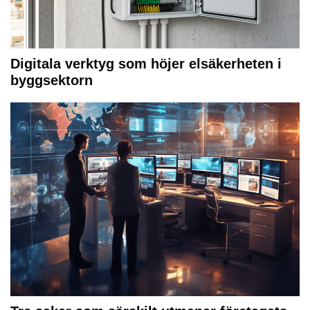
Digitala verktyg som höjer elsäkerheten i
byggsektorn