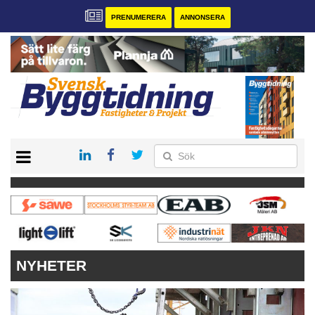
PRENUMERERA
ANNONSERA
START
PRENUMERERA
VÅRA ANDRA MAGASIN
ANNONSERA
KONTAKT
NYHETER