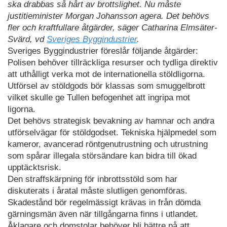
ska drabbas så hårt av brottslighet. Nu måste
justitieminister Morgan Johansson agera. Det behövs
fler och kraftfullare åtgärder, säger Catharina Elmsäter-
Svärd, vd
Sveriges Byggindustrier
.
Sveriges Byggindustrier föreslår följande åtgärder:
Polisen behöver tillräckliga resurser och tydliga direktiv
att uthålligt verka mot de internationella stöldligorna.
Utförsel av stöldgods bör klassas som smuggelbrott
vilket skulle ge Tullen befogenhet att ingripa mot
ligorna.
Det behövs strategisk bevakning av hamnar och andra
utförselvägar för stöldgodset. Tekniska hjälpmedel som
kameror, avancerad röntgenutrustning och utrustning
som spårar illegala störsändare kan bidra till ökad
upptäcktsrisk.
Den straffskärpning för inbrottsstöld som har
diskuterats i åratal måste slutligen genomföras.
Skadestånd bör regelmässigt krävas in från dömda
gärningsmän även när tillgångarna finns i utlandet.
Åklagare och domstolar behöver bli bättre på att