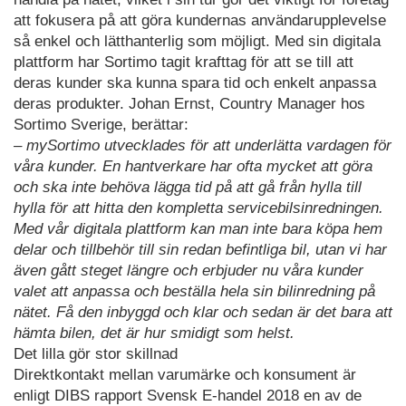
att fokusera på att göra kundernas användarupplevelse
så enkel och lätthanterlig som möjligt. Med sin digitala
plattform har Sortimo tagit krafttag för att se till att
deras kunder ska kunna spara tid och enkelt anpassa
deras produkter. Johan Ernst, Country Manager hos
Sortimo Sverige, berättar:
– mySortimo utvecklades för att underlätta vardagen för
våra kunder. En hantverkare har ofta mycket att göra
och ska inte behöva lägga tid på att gå från hylla till
hylla för att hitta den kompletta servicebilsinredningen.
Med vår digitala plattform kan man inte bara köpa hem
delar och tillbehör till sin redan befintliga bil, utan vi har
även gått steget längre och erbjuder nu våra kunder
valet att anpassa och beställa hela sin bilinredning på
nätet. Få den inbyggd och klar och sedan är det bara att
hämta bilen, det är hur smidigt som helst.
Det lilla gör stor skillnad
Direktkontakt mellan varumärke och konsument är
enligt DIBS rapport Svensk E-handel 2018 en av de