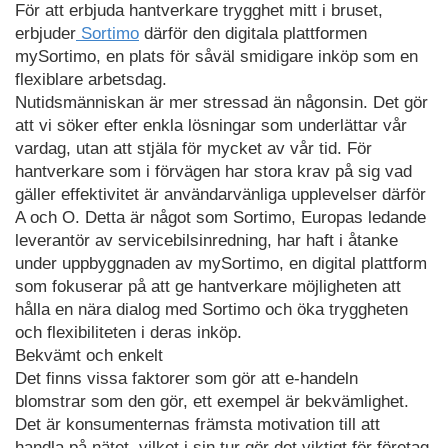
För att erbjuda hantverkare trygghet mitt i bruset,
erbjuder
Sortimo
därför den digitala plattformen
mySortimo, en plats för såväl smidigare inköp som en
flexiblare arbetsdag.
Nutidsmänniskan är mer stressad än någonsin. Det gör
att vi söker efter enkla lösningar som underlättar vår
vardag, utan att stjäla för mycket av vår tid. För
hantverkare som i förvägen har stora krav på sig vad
gäller effektivitet är användarvänliga upplevelser därför
A och O. Detta är något som Sortimo, Europas ledande
leverantör av servicebilsinredning, har haft i åtanke
under uppbyggnaden av mySortimo, en digital plattform
som fokuserar på att ge hantverkare möjligheten att
hålla en nära dialog med Sortimo och öka tryggheten
och flexibiliteten i deras inköp.
Bekvämt och enkelt
Det finns vissa faktorer som gör att e-handeln
blomstrar som den gör, ett exempel är bekvämlighet.
Det är konsumenternas främsta motivation till att
handla på nätet, vilket i sin tur gör det viktigt för företag