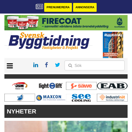
PRENUMERERA
ANNONSERA
START
PRENUMERERA
VÅRA ANDRA MAGASIN
ANNONSERA
KONTAKT
NYHETER