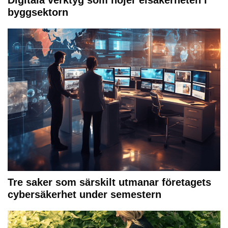
Digitala verktyg som höjer elsäkerheten i
byggsektorn
Tre saker som särskilt utmanar företagets
cybersäkerhet under semestern