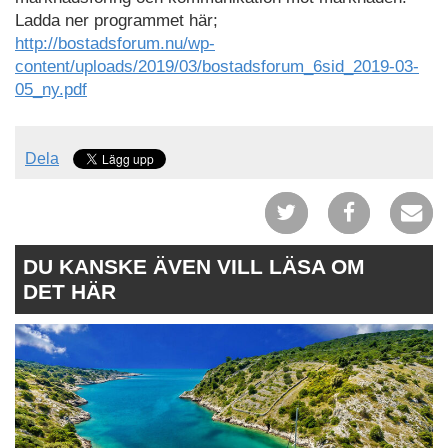
Ladda ner programmet här;
http://bostadsforum.nu/wp-
content/uploads/2019/03/bostadsforum_6sid_2019-03-
05_ny.pdf
Dela
DU KANSKE ÄVEN VILL LÄSA OM
DET HÄR