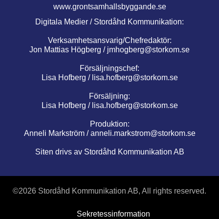
www.grontsamhallsbyggande.se
Digitala Medier / Stordåhd Kommunikation:
Verksamhetsansvarig/Chefredaktör:
Jon Mattias Högberg /
jmhogberg@storkom.se
Försäljningschef:
Lisa Hofberg /
lisa.hofberg@storkom.se
Försäljning:
Lisa Hofberg /
lisa.hofberg@storkom.se
Produktion:
Anneli Markström /
anneli.markstrom@storkom.se
Siten drivs av Stordåhd Kommunikation AB
©
2026 Stordåhd Kommunikation AB, All rights reserved.
Sekretessinformation