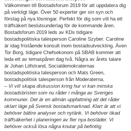
Välkommen till Bostadsforum 2019 för att uppdatera dig
på verkligt läge. Över 50 experter ger sin syn och
förslag på nya lösningar. Perfekt för dig som vill ha ett
träffsäkert beslutsunderlag för de kommande åren.
Bostadsforum 2019 leds av KDs tidigare
bostadspolitiska talesperson Caroline Szyber. Caroline
är idag fristående konsult inom bostadsutveckling. Även
Tor Borg, tidigare Chefsekonom på SBAB kommer att
leda ett av temaspåren dag två. Några av årets talare
är Johan Löfstrand, Socialdemokraternas
bostadspolitiska talesperson och Mats Green,
bostadspolitisk talesperson från Moderaterna.
– Vi vill skapa diskussion kring hur vi kan minska
bostadsbristen som nu råder i många av Sveriges
kommuner. Det är en allmän uppfattning att det råder
oklart läge på Svensk bostadsmarknad. Klart är att vi
behöver bättre analyser och nytänk. Vi behöver ökad
träffsäkerhet i planeringen av fler nya bostäder. Vi
behöver också lösa några knutar på befintlig