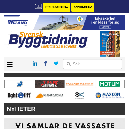
PRENUMERERA
ANNONSERA
START
PRENUMERERA
VÅRA ANDRA MAGASIN
ANNONSERA
KONTAKT
NYHETER