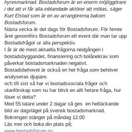
hyresmarknad. Bostadsforum är en enorm möjliggörare
i det att vi får alla inblandade aktörer att mötas, säger
Kurt Elstad som är en av arrangörerna bakom
Bostadsforum.
Nästa vecka är det dags för Bostadsforum. För femte
året genomförs Bostadsforum ett event där man tar upp
Bostadsfrågor ur alla perspektiv.
I år är de mest aktuella frågorna nedgången i
bostadsbyggandet, finansiering och bolånekrav som
påverkar bostadsmarknaden negativt.
Bostadsbehovet är också en het fråga som behöver
analyseras djupare.
och till sist så har vi bostadssociala frågor och
utanförskap som nu har blivit en allt hetare fråga, hur
löser vi detta?
Med 55 talare under 2 dagar så ges en heltäckande
bild av dagsläget på svensk bostadsmarknad.
Bokningen stänger på måndag 12.00
Läs mer och boka din plats på;
www.bostadsforum.nu