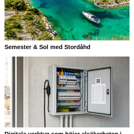
Semester & Sol med Stordåhd