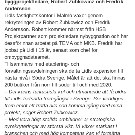
byggprojektledare, Robert Zubkowicz och Fredrik
Andersson.
Lidls fastighetskontor i Malmö växer genom
rekryteringen av Robert Zubkowicz och Fredrik
Andersson. Robert kommer närmst från HSB
Projektpartner som projektledare nybyggnation och har
dessförinnan arbetat på TEMA och MKB. Fredrik har
jobbat på Lidl i 15 år, senast som chef för
ombyggnadsteamet.
Tillsammans med etablering- och
förvaltningsavdelningen ska de ta Lidls expansion till
nästa nivå i Södra Sverige. Målet är att det ska finnas
200 butiker från norr till söder till och med 2020.
– Det känns fantastiskt kul och utmanande att få bidra
till Lidls fortsatta framgångar i Sverige. Ser verkligen
fram emot att träffa alla och komma igång med mina
projekt, säger Robert Zubkowicz.
– Med våra högt ställda ambitioner är strategiska
nyrekryteringar av största vikt. Vi växer starkast i
branschen och med hög kompetens kan vi fortsätta