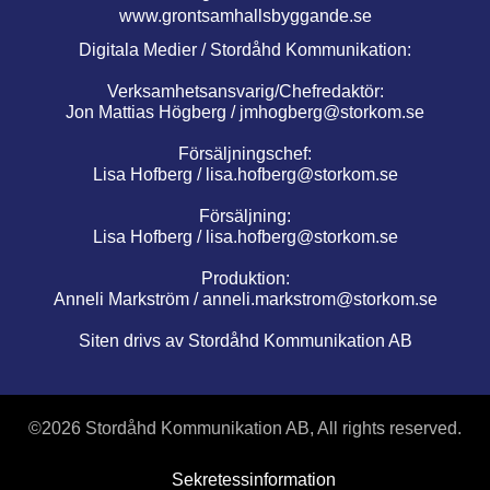
www.grontsamhallsbyggande.se
Digitala Medier / Stordåhd Kommunikation:
Verksamhetsansvarig/Chefredaktör:
Jon Mattias Högberg /
jmhogberg@storkom.se
Försäljningschef:
Lisa Hofberg /
lisa.hofberg@storkom.se
Försäljning:
Lisa Hofberg /
lisa.hofberg@storkom.se
Produktion:
Anneli Markström /
anneli.markstrom@storkom.se
Siten drivs av Stordåhd Kommunikation AB
©
2026 Stordåhd Kommunikation AB, All rights reserved.
Sekretessinformation