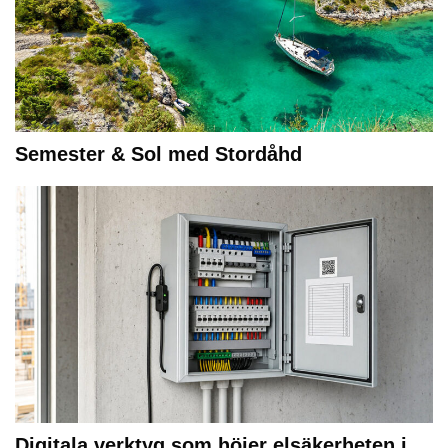
Semester & Sol med Stordåhd
Digitala verktyg som höjer elsäkerheten i