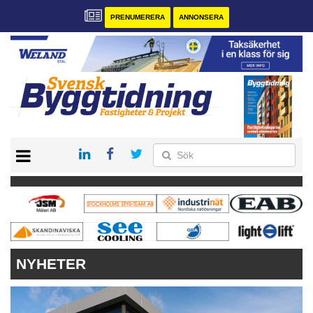
PRENUMERERA
ANNONSERA
START
PRENUMERERA
VÅRA ANDRA MAGASIN
ANNONSERA
KONTAKT
NYHETER