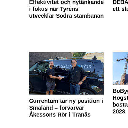
Effektivitet och nytänkande
DEBAT
i fokus när Tyréns
ett s
utvecklar Södra stambanan
BoBy
Högst
Currentum tar ny position i
bost
Småland – förvärvar
2023
Åkessons Rör i Tranås