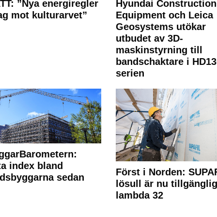
T: ”Nya energiregler
Hyundai Construction
lag mot kulturarvet”
Equipment och Leica
Geosystems utökar
utbudet av 3D-
maskinstyrning till
bandschaktare i HD13
serien
ggarBarometern:
a index bland
Först i Norden: SUPA
adsbyggarna sedan
lösull är nu tillgänglig
lambda 32