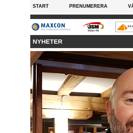
START
PRENUMERERA
V
NYHETER