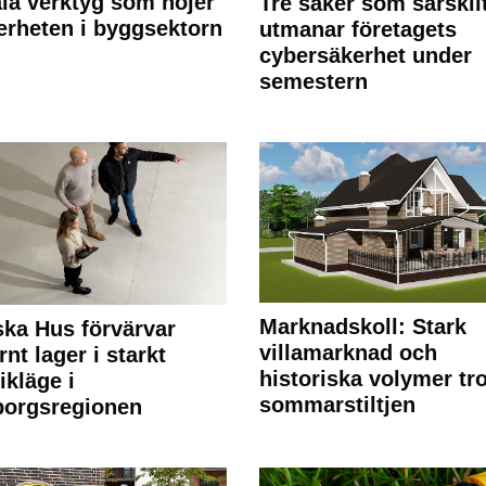
ala verktyg som höjer
Tre saker som särskil
erheten i byggsektorn
utmanar företagets
cybersäkerhet under
semestern
Marknadskoll: Stark
ka Hus förvärvar
villamarknad och
nt lager i starkt
historiska volymer tr
ikläge i
sommarstiltjen
borgsregionen