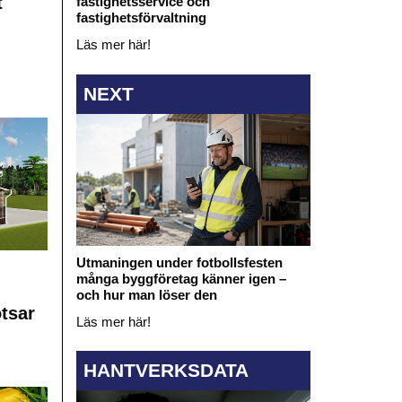
t
fastighetsservice och
fastighetsförvaltning
Läs mer här!
NEXT
Utmaningen under fotbollsfesten
många byggföretag känner igen –
och hur man löser den
otsar
Läs mer här!
HANTVERKSDATA