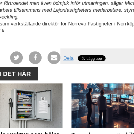
er förtroendet men även ödmjuk inför utmaningen, säger Mic
arbeta tillsammans med Lejonfastigheters medarbetare, styr
veckling.
om verkställande direktör för Norrevo Fastigheter i Norrköp
ck.
Dela
M DET HÄR