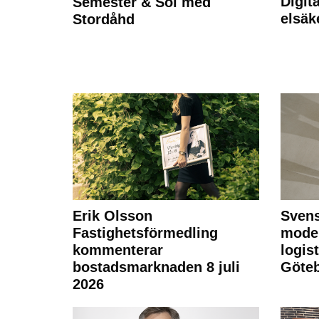
Digit
Semester & Sol med
elsäk
Stordåhd
Erik Olsson
Svens
Fastighetsförmedling
moder
kommenterar
logist
bostadsmarknaden 8 juli
Göte
2026