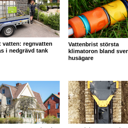
 vatten: regnvatten
Vattenbrist största
s i nedgrävd tank
klimatoron bland sve
husägare