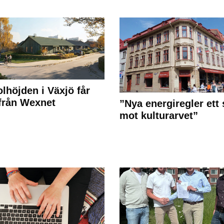
olhöjden i Växjö får
 från Wexnet
”Nya energiregler ett 
mot kulturarvet”