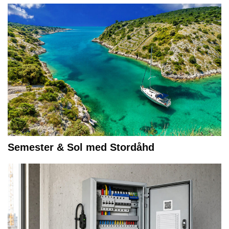
Semester & Sol med Stordåhd