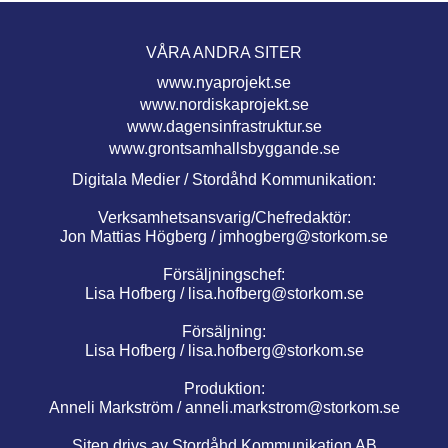
VÅRA ANDRA SITER
www.nyaprojekt.se
www.nordiskaprojekt.se
www.dagensinfrastruktur.se
www.grontsamhallsbyggande.se
Digitala Medier / Stordåhd Kommunikation:
Verksamhetsansvarig/Chefredaktör:
Jon Mattias Högberg /
jmhogberg@storkom.se
Försäljningschef:
Lisa Hofberg /
lisa.hofberg@storkom.se
Försäljning:
Lisa Hofberg /
lisa.hofberg@storkom.se
Produktion:
Anneli Markström /
anneli.markstrom@storkom.se
Siten drivs av Stordåhd Kommunikation AB