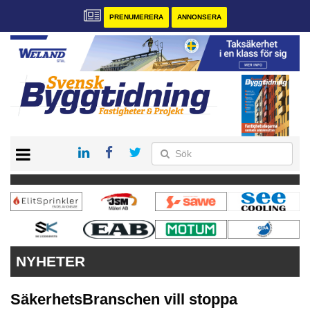
PRENUMERERA
ANNONSERA
START
PRENUMERERA
VÅRA ANDRA MAGASIN
ANNONSERA
KONTAKT
NYHETER
SäkerhetsBranschen vill stoppa