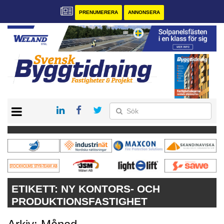
PRENUMERERA
ANNONSERA
START
PRENUMERERA
VÅRA ANDRA MAGASIN
ANNONSERA
KONTAKT
ETIKETT:
NY KONTORS- OCH
PRODUKTIONSFASTIGHET