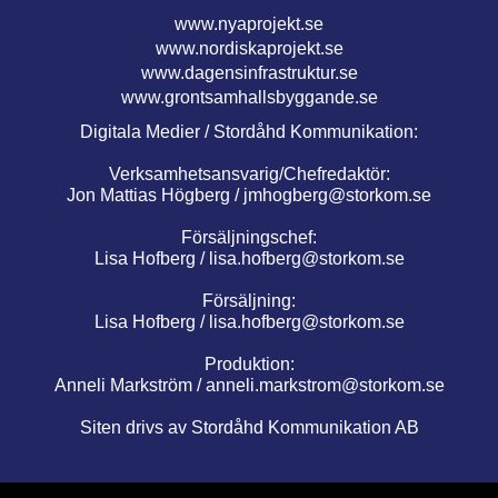
www.nyaprojekt.se
www.nordiskaprojekt.se
www.dagensinfrastruktur.se
www.grontsamhallsbyggande.se
Digitala Medier / Stordåhd Kommunikation:
Verksamhetsansvarig/Chefredaktör:
Jon Mattias Högberg /
jmhogberg@storkom.se
Försäljningschef:
Lisa Hofberg /
lisa.hofberg@storkom.se
Försäljning:
Lisa Hofberg /
lisa.hofberg@storkom.se
Produktion:
Anneli Markström /
anneli.markstrom@storkom.se
Siten drivs av Stordåhd Kommunikation AB