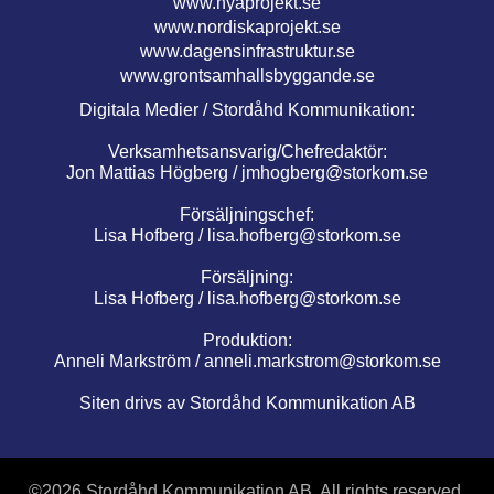
www.nyaprojekt.se
www.nordiskaprojekt.se
www.dagensinfrastruktur.se
www.grontsamhallsbyggande.se
Digitala Medier / Stordåhd Kommunikation:
Verksamhetsansvarig/Chefredaktör:
Jon Mattias Högberg /
jmhogberg@storkom.se
Försäljningschef:
Lisa Hofberg /
lisa.hofberg@storkom.se
Försäljning:
Lisa Hofberg /
lisa.hofberg@storkom.se
Produktion:
Anneli Markström /
anneli.markstrom@storkom.se
Siten drivs av Stordåhd Kommunikation AB
©
2026 Stordåhd Kommunikation AB, All rights reserved.