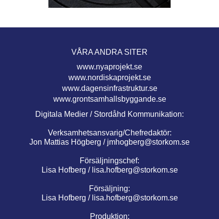
VÅRA ANDRA SITER
www.nyaprojekt.se
www.nordiskaprojekt.se
www.dagensinfrastruktur.se
www.grontsamhallsbyggande.se
Digitala Medier / Stordåhd Kommunikation:
Verksamhetsansvarig/Chefredaktör:
Jon Mattias Högberg /
jmhogberg@storkom.se
Försäljningschef:
Lisa Hofberg /
lisa.hofberg@storkom.se
Försäljning:
Lisa Hofberg /
lisa.hofberg@storkom.se
Produktion: