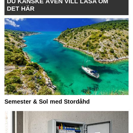
DU KANSKE ÄVEN VILL LÄSA OM
DET HÄR
Semester & Sol med Stordåhd