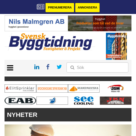
PRENUMERERA
ANNONSERA
START
PRENUMERERA
VÅRA ANDRA MAGASIN
ANNONSERA
KONTAKT
NYHETER