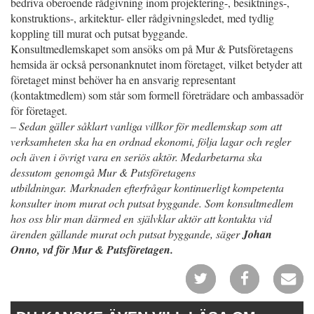
bedriva oberoende rådgivning inom projektering-, besiktnings-,
konstruktions-, arkitektur- eller rådgivningsledet, med tydlig
koppling till murat och putsat byggande.
Konsultmedlemskapet som ansöks om på Mur & Putsföretagens
hemsida är också personanknutet inom företaget, vilket betyder att
företaget minst behöver ha en ansvarig representant
(kontaktmedlem) som står som formell företrädare och ambassadör
för företaget.
– Sedan gäller såklart vanliga villkor för medlemskap som att
verksamheten ska ha en ordnad ekonomi, följa lagar och regler
och även i övrigt vara en seriös aktör. Medarbetarna ska
dessutom genomgå Mur & Putsföretagens
utbildningar. Marknaden efterfrågar kontinuerligt kompetenta
konsulter inom murat och putsat byggande. Som konsultmedlem
hos oss blir man därmed en självklar aktör att kontakta vid
ärenden gällande murat och putsat byggande, säger
Johan
Onno, vd för Mur & Putsföretagen.