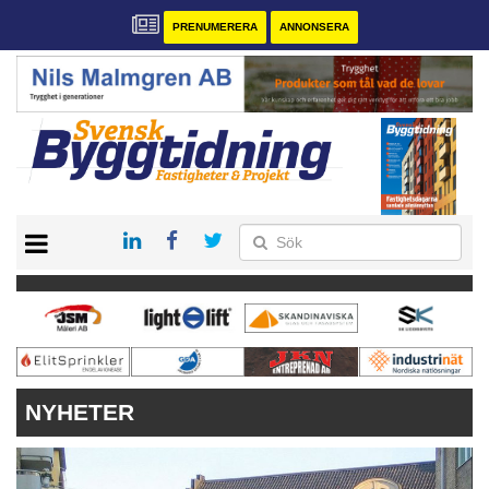
PRENUMERERA
ANNONSERA
START
PRENUMERERA
VÅRA ANDRA MAGASIN
ANNONSERA
KONTAKT
NYHETER