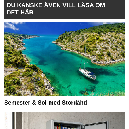
DU KANSKE ÄVEN VILL LÄSA OM
DET HÄR
Semester & Sol med Stordåhd