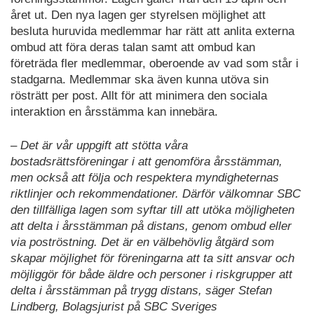
året ut. Den nya lagen ger styrelsen möjlighet att
besluta huruvida medlemmar har rätt att anlita externa
ombud att föra deras talan samt att ombud kan
företräda fler medlemmar, oberoende av vad som står i
stadgarna. Medlemmar ska även kunna utöva sin
rösträtt per post. Allt för att minimera den sociala
interaktion en årsstämma kan innebära.
– Det är vår uppgift att stötta våra
bostadsrättsföreningar i att genomföra årsstämman,
men också att följa och respektera myndigheternas
riktlinjer och rekommendationer. Därför välkomnar SBC
den tillfälliga lagen som syftar till att utöka möjligheten
att delta i årsstämman på distans, genom ombud eller
via poströstning. Det är en välbehövlig åtgärd som
skapar möjlighet för föreningarna att ta sitt ansvar och
möjliggör för både äldre och personer i riskgrupper att
delta i årsstämman på trygg distans, säger Stefan
Lindberg, Bolagsjurist på SBC Sveriges