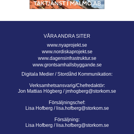
VÅRA ANDRA SITER
www.nyaprojekt.se
www.nordiskaprojekt.se
www.dagensinfrastruktur.se
www.grontsamhallsbyggande.se
Digitala Medier / Stordåhd Kommunikation:
Verksamhetsansvarig/Chefredaktör:
Jon Mattias Högberg /
jmhogberg@storkom.se
Försäljningschef:
Lisa Hofberg /
lisa.hofberg@storkom.se
Försäljning:
Lisa Hofberg /
lisa.hofberg@storkom.se