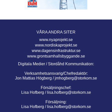
VÅRA ANDRA SITER
www.nyaprojekt.se
www.nordiskaprojekt.se
www.dagensinfrastruktur.se
www.grontsamhallsbyggande.se
Digitala Medier / Stordåhd Kommunikation:
Verksamhetsansvarig/Chefredaktör:
Jon Mattias Högberg /
jmhogberg@storkom.se
Försäljningschef:
Lisa Hofberg /
lisa.hofberg@storkom.se
Försäljning:
Lisa Hofberg /
lisa.hofberg@storkom.se