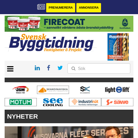
PRENUMERERA
ANNONSERA
START
PRENUMERERA
VÅRA ANDRA MAGASIN
ANNONSERA
KONTAKT
NYHETER