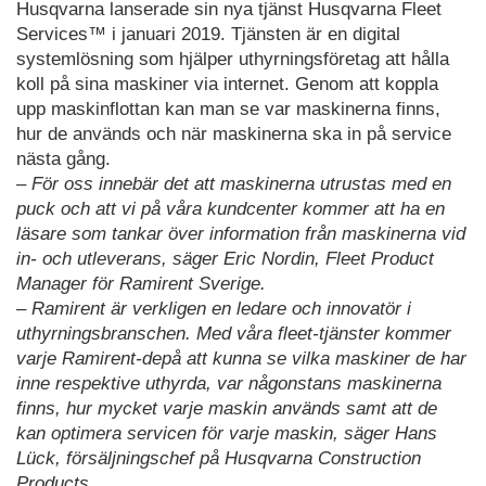
Husqvarna lanserade sin nya tjänst Husqvarna Fleet
Services™ i januari 2019. Tjänsten är en digital
systemlösning som hjälper uthyrningsföretag att hålla
koll på sina maskiner via internet. Genom att koppla
upp maskinflottan kan man se var maskinerna finns,
hur de används och när maskinerna ska in på service
nästa gång.
– För oss innebär det att maskinerna utrustas med en
puck och att vi på våra kundcenter kommer att ha en
läsare som tankar över information från maskinerna vid
in- och utleverans, säger Eric Nordin, Fleet Product
Manager för Ramirent Sverige.
– Ramirent är verkligen en ledare och innovatör i
uthyrningsbranschen. Med våra fleet-tjänster kommer
varje Ramirent-depå att kunna se vilka maskiner de har
inne respektive uthyrda, var någonstans maskinerna
finns, hur mycket varje maskin används samt att de
kan optimera servicen för varje maskin, säger Hans
Lück, försäljningschef på Husqvarna Construction
Products.