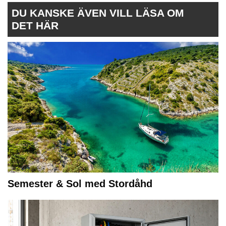
DU KANSKE ÄVEN VILL LÄSA OM
DET HÄR
Semester & Sol med Stordåhd